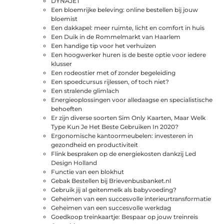
DYNAJET
Een bloemrijke beleving: online bestellen bij jouw
bloemist
Een dakkapel: meer ruimte, licht en comfort in huis
Een Duik in de Rommelmarkt van Haarlem
Een handige tip voor het verhuizen
Een hoogwerker huren is de beste optie voor iedere
klusser
Een rodeostier met of zonder begeleiding
Een spoedcursus rijlessen, of toch niet?
Een stralende glimlach
Energieoplossingen voor alledaagse en specialistische
behoeften
Er zijn diverse soorten Sim Only Kaarten, Maar Welk
Type Kun Je Het Beste Gebruiken In 2020?
Ergonomische kantoormeubelen: investeren in
gezondheid en productiviteit
Flink bespraken op de energiekosten dankzij Led
Design Holland
Functie van een blokhut
Gebak Bestellen bij Brievenbusbanket.nl
Gebruik jij al geitenmelk als babyvoeding?
Geheimen van een succesvolle interieurtransformatie
Geheimen van een succesvolle werkdag
Goedkoop treinkaartje: Bespaar op jouw treinreis