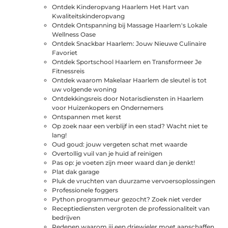
Ontdek Kinderopvang Haarlem Het Hart van
Kwaliteitskinderopvang
Ontdek Ontspanning bij Massage Haarlem's Lokale
Wellness Oase
Ontdek Snackbar Haarlem: Jouw Nieuwe Culinaire
Favoriet
Ontdek Sportschool Haarlem en Transformeer Je
Fitnessreis
Ontdek waarom Makelaar Haarlem de sleutel is tot
uw volgende woning
Ontdekkingsreis door Notarisdiensten in Haarlem
voor Huizenkopers en Ondernemers
Ontspannen met kerst
Op zoek naar een verblijf in een stad? Wacht niet te
lang!
Oud goud: jouw vergeten schat met waarde
Overtollig vuil van je huid af reinigen
Pas op: je voeten zijn meer waard dan je denkt!
Plat dak garage
Pluk de vruchten van duurzame vervoersoplossingen
Professionele foggers
Python programmeur gezocht? Zoek niet verder
Receptiediensten vergroten de professionaliteit van
bedrijven
Redenen waarom jij een driewieler moet aanschaffen