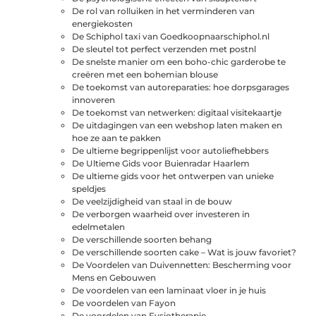
De rol van rolluiken in het verminderen van
energiekosten
De Schiphol taxi van Goedkoopnaarschiphol.nl
De sleutel tot perfect verzenden met postnl
De snelste manier om een boho-chic garderobe te
creëren met een bohemian blouse
De toekomst van autoreparaties: hoe dorpsgarages
innoveren
De toekomst van netwerken: digitaal visitekaartje
De uitdagingen van een webshop laten maken en
hoe ze aan te pakken
De ultieme begrippenlijst voor autoliefhebbers
De Ultieme Gids voor Buienradar Haarlem
De ultieme gids voor het ontwerpen van unieke
speldjes
De veelzijdigheid van staal in de bouw
De verborgen waarheid over investeren in
edelmetalen
De verschillende soorten behang
De verschillende soorten cake – Wat is jouw favoriet?
De Voordelen van Duivennetten: Bescherming voor
Mens en Gebouwen
De voordelen van een laminaat vloer in je huis
De voordelen van Fayon
De voordelen van Fysiotherapie