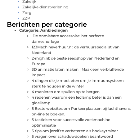
Zakelijk
Zakelijke dienstverlening
Zorg
ZZP
Berichten per categorie
Categorie:
Aanbiedingen
De onmisbare accessoire: het perfecte
dameshorloge
123Machineverhuur.nl: de verhuurspecialist van
Nederland
24high.nl: dé beste seedshop van Nederland en
Europa
3D animatie laten maken | Maak een verbluffende
impact
4 dingen die je moet eten om je immuunsysteem
sterk te houden in de winter
4 manieren om spullen op te bergen
4 redenen waarom een ledlamp beter is dan een
gloeilamp
5 Beste websites om Parkeerplaatsen bij luchthavens
on-line te boeken.
5 tactieken voor succesvolle zoekmachine
optimalisatie
5 tips om jezelf te verbeteren als hockeytrainer
5 vragen over schaduwdoeken beantwoord