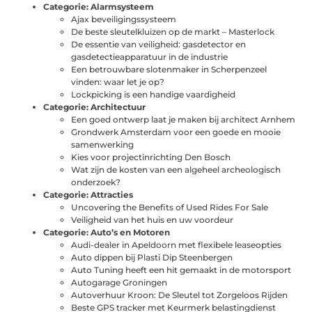
Categorie:
Alarmsysteem
Ajax beveiligingssysteem
De beste sleutelkluizen op de markt – Masterlock
De essentie van veiligheid: gasdetector en
gasdetectieapparatuur in de industrie
Een betrouwbare slotenmaker in Scherpenzeel
vinden: waar let je op?
Lockpicking is een handige vaardigheid
Categorie:
Architectuur
Een goed ontwerp laat je maken bij architect Arnhem
Grondwerk Amsterdam voor een goede en mooie
samenwerking
Kies voor projectinrichting Den Bosch
Wat zijn de kosten van een algeheel archeologisch
onderzoek?
Categorie:
Attracties
Uncovering the Benefits of Used Rides For Sale
Veiligheid van het huis en uw voordeur
Categorie:
Auto’s en Motoren
Audi-dealer in Apeldoorn met flexibele leaseopties
Auto dippen bij Plasti Dip Steenbergen
Auto Tuning heeft een hit gemaakt in de motorsport
Autogarage Groningen
Autoverhuur Kroon: De Sleutel tot Zorgeloos Rijden
Beste GPS tracker met Keurmerk belastingdienst