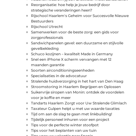
Reorganisatie: hoe help je jouw bedrijf door
strategische veranderingen heen?
Rijschool Haarlem's Geheim voor Succesvolle Nieuwe
Bestuurders
Rijschool Utrecht
Samenwerken voor de beste zorg: een gids voor
zorgprofessionals
Sandwichpanelen gevel: een duurzame en stijlvolle
gevelbekleding
Schuco kozijnen – kwaliteit Made in Germany
Snel een iPhone X scherm vervangen met 12
maanden garantie
Soorten airconditioningseenheden
Specialisaties in de advocatuur
Stralende huidverzorging in het hart van Den Haag
Stroomstoring in Haarlem Begrijpen en Oplossen
Suikervrije siropen van Monin: ontdek de voordelen
voor je koffie en meer
Tandarts Haarlem Zorgt voor Uw Stralende Glimlach
Taxateur Gulpen helpt u met uw waarde taxaties
Tijd om aan de slag te gaan met linkbuilding!
Tijdelijk personeel inhuren voor een project
Tips voor de perfecte winter stoofpot
Tips voor het beplanten van uw tuin
Tips voor uw vakantie naar Spanje