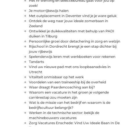
Het hr werving en selectiebureau gaat voor jou op
zoek!
Je motorrijbewijs halen
Met outplacement in Deventer vind je je ware geluk
Ontdek de weg naar jouw ideale zomerbaan in
Zeeland
Ontwikkel je duikkwaliteiten met behulp van PADI
duiken in Tilburg
Persoonlijke groei door detachering in zorg en welzijn
Rijschool in Dordrecht brengt je een stap dichter bij
jouw rijbewijs
Spelenderwijs leren met werkboeken voor rekenen
Tandarts
Vind uw nieuwe pad met ons loopbaanadvies in
Utrecht
Vitaliteit onmisbaar op het werk
Voordelen van een traineeship bij de overheid
Waar draagt Paardencoaching aan bij?
Waarom een vacature in het groen je volgende
carrièrestap zou moeten zijn
Wat is de missie van het bedrijf en waarom is de
bedrijfscultuur belangrijk?
Werken in de technische sector: bekijk de
machinebouwers vacatures
Zorg Vacatures Enschede: Vind Uw Ideale Baan In De