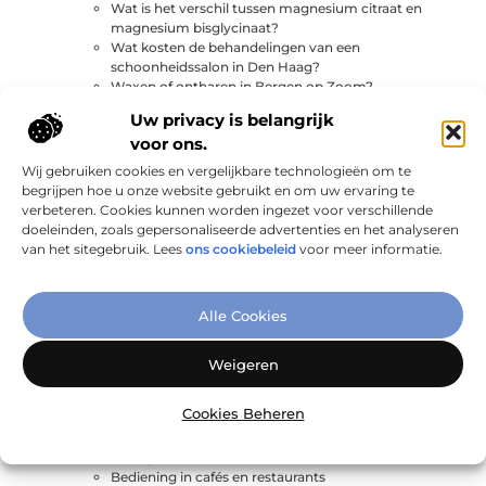
Wat is het verschil tussen magnesium citraat en
magnesium bisglycinaat?
Wat kosten de behandelingen van een
schoonheidssalon in Den Haag?
Waxen of ontharen in Bergen op Zoom?
Welk soort hairextensions past bij mij?
Uw privacy is belangrijk
Ziet u ook graag uw pigmentvlekken verdwijnen?
voor ons.
Zo vind je jouw ideale skincare producten!
Categorie:
Bedrijven
Wij gebruiken cookies en vergelijkbare technologieën om te
3 belangrijke eetschema’s voor sporters
begrijpen hoe u onze website gebruikt en om uw ervaring te
3 Krachttraining mythes ontkracht
verbeteren. Cookies kunnen worden ingezet voor verschillende
5 redenen om een huispak te kopen
doeleinden, zoals gepersonaliseerde advertenties en het analyseren
5 tips voor het kiezen van bedrijfskleding voor de
van het sitegebruik. Lees
ons cookiebeleid
voor meer informatie.
winter
6 dingen die je kunt doen in Breda
ABB HAF groepenkast samenstellen
Alle Cookies
ajwadadel.nl
Alles over autonoom onderhoud
Alles over het professioneel inrichten van jouw
Weigeren
zakelijk pand
Alles wat je moet weten noodstroom in Maarssen
Cookies Beheren
Backlinks voor linkbuilding vinden
Balenpers papier kopen?
Balenpers voor karton
Bediening in cafés en restaurants