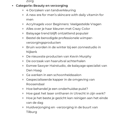
Zorg
Categorie:
Beauty en verzorging
4 Oorzaken van tandverkleuring
A new era for men’s skincare with daily vitamin for
men
Acrylnagels voor Beginners: Veelgestelde Vragen
Alles over je haar kleuren met Crazy Color
Balayage trend blijft ontzettend populair
Bestel de benodigde professionele wimper-
verzorgingsproducten
Bruin worden in de winter bij een zonnestudio in
Nijkerk
De nieuwste producten van Kevin Murphy
De oorzaak van haaruitval achterhalen
Esmee Sawyer Hairstudio, de balayage specialist van
Den Haag
Ga werken in een schoonheidssalon
Gespecialiseerde kapper in de omgeving van
Roosendaal
Hoe behandel je een onderhuidse puist?
Hoe gaat het laser ontharen in Utrecht in zijn werk?
Hoe je het beste je gezicht kan reinigen aan het einde
van de dag
Huidverjonging en -verzorging in de buurt van
Tilburg