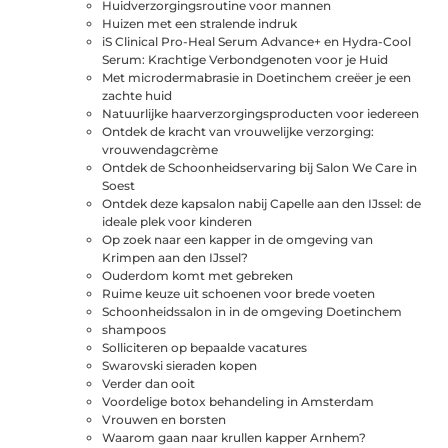
Huidverzorgingsroutine voor mannen
Huizen met een stralende indruk
iS Clinical Pro-Heal Serum Advance+ en Hydra-Cool
Serum: Krachtige Verbondgenoten voor je Huid
Met microdermabrasie in Doetinchem creëer je een
zachte huid
Natuurlijke haarverzorgingsproducten voor iedereen
Ontdek de kracht van vrouwelijke verzorging:
vrouwendagcrème
Ontdek de Schoonheidservaring bij Salon We Care in
Soest
Ontdek deze kapsalon nabij Capelle aan den IJssel: de
ideale plek voor kinderen
Op zoek naar een kapper in de omgeving van
Krimpen aan den IJssel?
Ouderdom komt met gebreken
Ruime keuze uit schoenen voor brede voeten
Schoonheidssalon in in de omgeving Doetinchem
shampoos
Solliciteren op bepaalde vacatures
Swarovski sieraden kopen
Verder dan ooit
Voordelige botox behandeling in Amsterdam
Vrouwen en borsten
Waarom gaan naar krullen kapper Arnhem?