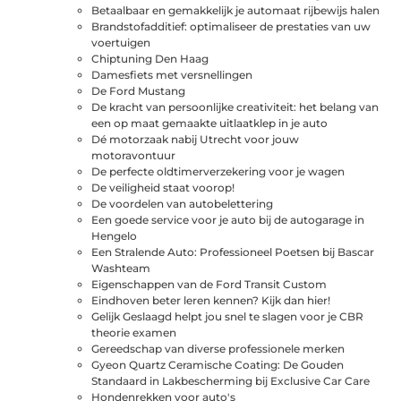
Betaalbaar en gemakkelijk je automaat rijbewijs halen
Brandstofadditief: optimaliseer de prestaties van uw
voertuigen
Chiptuning Den Haag
Damesfiets met versnellingen
De Ford Mustang
De kracht van persoonlijke creativiteit: het belang van
een op maat gemaakte uitlaatklep in je auto
Dé motorzaak nabij Utrecht voor jouw
motoravontuur
De perfecte oldtimerverzekering voor je wagen
De veiligheid staat voorop!
De voordelen van autobelettering
Een goede service voor je auto bij de autogarage in
Hengelo
Een Stralende Auto: Professioneel Poetsen bij Bascar
Washteam
Eigenschappen van de Ford Transit Custom
Eindhoven beter leren kennen? Kijk dan hier!
Gelijk Geslaagd helpt jou snel te slagen voor je CBR
theorie examen
Gereedschap van diverse professionele merken
Gyeon Quartz Ceramische Coating: De Gouden
Standaard in Lakbescherming bij Exclusive Car Care
Hondenrekken voor auto's