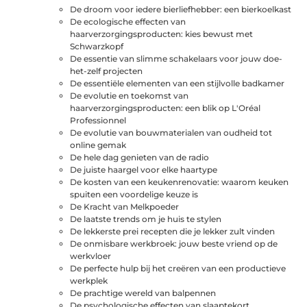
De droom voor iedere bierliefhebber: een bierkoelkast
De ecologische effecten van
haarverzorgingsproducten: kies bewust met
Schwarzkopf
De essentie van slimme schakelaars voor jouw doe-
het-zelf projecten
De essentiële elementen van een stijlvolle badkamer
De evolutie en toekomst van
haarverzorgingsproducten: een blik op L'Oréal
Professionnel
De evolutie van bouwmaterialen van oudheid tot
online gemak
De hele dag genieten van de radio
De juiste haargel voor elke haartype
De kosten van een keukenrenovatie: waarom keuken
spuiten een voordelige keuze is
De Kracht van Melkpoeder
De laatste trends om je huis te stylen
De lekkerste prei recepten die je lekker zult vinden
De onmisbare werkbroek: jouw beste vriend op de
werkvloer
De perfecte hulp bij het creëren van een productieve
werkplek
De prachtige wereld van balpennen
De psychologische effecten van slaaptekort