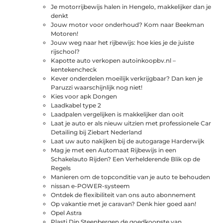
Je motorrijbewijs halen in Hengelo, makkelijker dan je
denkt
Jouw motor voor onderhoud? Kom naar Beekman
Motoren!
Jouw weg naar het rijbewijs: hoe kies je de juiste
rijschool?
Kapotte auto verkopen autoinkoopbv.nl –
kentekencheck
Kever onderdelen moeilijk verkrijgbaar? Dan ken je
Paruzzi waarschijnlijk nog niet!
Kies voor apk Dongen
Laadkabel type 2
Laadpalen vergelijken is makkelijker dan ooit
Laat je auto er als nieuw uitzien met professionele Car
Detailing bij Ziebart Nederland
Laat uw auto nakijken bij de autogarage Harderwijk
Mag je met een Automaat Rijbewijs in een
Schakelauto Rijden? Een Verhelderende Blik op de
Regels
Manieren om de topconditie van je auto te behouden
nissan e-POWER-systeem
Ontdek de flexibiliteit van ons auto abonnement
Op vakantie met je caravan? Denk hier goed aan!
Opel Astra
Plasti Dip Steenbergen de goedkoopste van