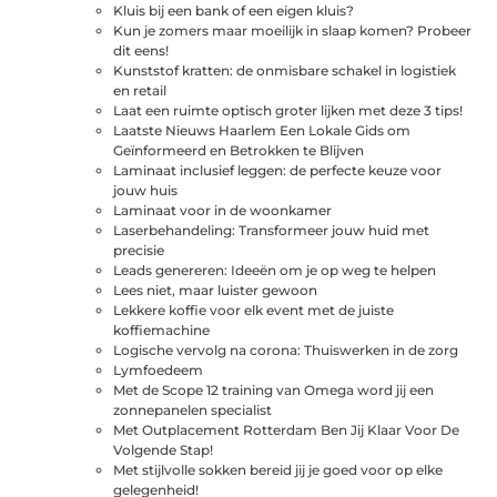
Kluis bij een bank of een eigen kluis?
Kun je zomers maar moeilijk in slaap komen? Probeer
dit eens!
Kunststof kratten: de onmisbare schakel in logistiek
en retail
Laat een ruimte optisch groter lijken met deze 3 tips!
Laatste Nieuws Haarlem Een Lokale Gids om
Geïnformeerd en Betrokken te Blijven
Laminaat inclusief leggen: de perfecte keuze voor
jouw huis
Laminaat voor in de woonkamer
Laserbehandeling: Transformeer jouw huid met
precisie
Leads genereren: Ideeën om je op weg te helpen
Lees niet, maar luister gewoon
Lekkere koffie voor elk event met de juiste
koffiemachine
Logische vervolg na corona: Thuiswerken in de zorg
Lymfoedeem
Met de Scope 12 training van Omega word jij een
zonnepanelen specialist
Met Outplacement Rotterdam Ben Jij Klaar Voor De
Volgende Stap!
Met stijlvolle sokken bereid jij je goed voor op elke
gelegenheid!