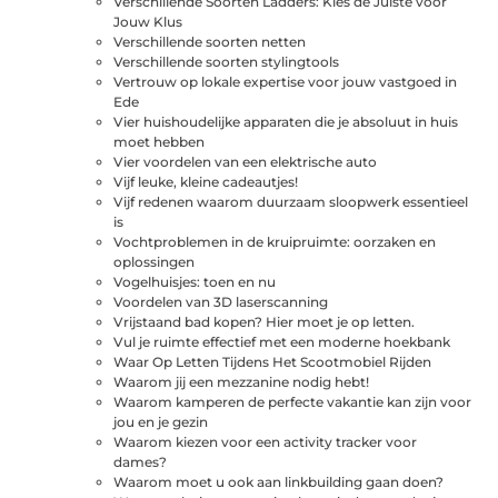
Verschillende Soorten Ladders: Kies de Juiste voor
Jouw Klus
Verschillende soorten netten
Verschillende soorten stylingtools
Vertrouw op lokale expertise voor jouw vastgoed in
Ede
Vier huishoudelijke apparaten die je absoluut in huis
moet hebben
Vier voordelen van een elektrische auto
Vijf leuke, kleine cadeautjes!
Vijf redenen waarom duurzaam sloopwerk essentieel
is
Vochtproblemen in de kruipruimte: oorzaken en
oplossingen
Vogelhuisjes: toen en nu
Voordelen van 3D laserscanning
Vrijstaand bad kopen? Hier moet je op letten.
Vul je ruimte effectief met een moderne hoekbank
Waar Op Letten Tijdens Het Scootmobiel Rijden
Waarom jij een mezzanine nodig hebt!
Waarom kamperen de perfecte vakantie kan zijn voor
jou en je gezin
Waarom kiezen voor een activity tracker voor
dames?
Waarom moet u ook aan linkbuilding gaan doen?