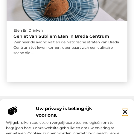
Eten En Drinken
Geniet van Subliem Eten in Breda Centrum
Wanneer de avond valt en de historische straten van Breda
Centrum tot leven komen, openbaart zich een culinaire
scene die ...
Uw privacy is belangrijk
voor ons.
Onze informatie
Wij gebruiken cookies en vergelijkbare technologieën om te
Goede links inkopen: slim investeren in online autoriteit
Geld verdienen via internet: realiteit, kansen en slimme aanpak
begrijpen hoe u onze website gebruikt en om uw ervaring te
verbeteren. Cookies kunnen worden ingezet voor verschillende