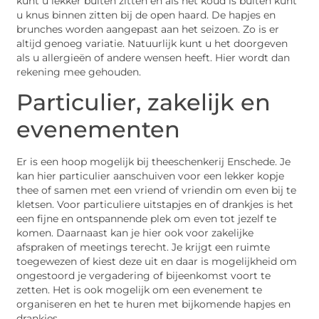
kunt u lekker buiten zitten en als het koud is buiten kunt
u knus binnen zitten bij de open haard. De hapjes en
brunches worden aangepast aan het seizoen. Zo is er
altijd genoeg variatie. Natuurlijk kunt u het doorgeven
als u allergieën of andere wensen heeft. Hier wordt dan
rekening mee gehouden.
Particulier, zakelijk en
evenementen
Er is een hoop mogelijk bij theeschenkerij Enschede. Je
kan hier particulier aanschuiven voor een lekker kopje
thee of samen met een vriend of vriendin om even bij te
kletsen. Voor particuliere uitstapjes en of drankjes is het
een fijne en ontspannende plek om even tot jezelf te
komen. Daarnaast kan je hier ook voor zakelijke
afspraken of meetings terecht. Je krijgt een ruimte
toegewezen of kiest deze uit en daar is mogelijkheid om
ongestoord je vergadering of bijeenkomst voort te
zetten. Het is ook mogelijk om een evenement te
organiseren en het te huren met bijkomende hapjes en
drankjes.