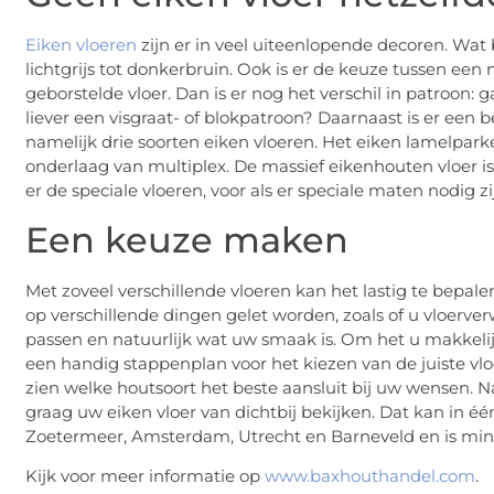
Eiken vloeren
zijn er in veel uiteenlopende decoren. Wat bet
lichtgrijs tot donkerbruin. Ook is er de keuze tussen een
geborstelde vloer. Dan is er nog het verschil in patroon: g
liever een visgraat- of blokpatroon? Daarnaast is er een be
namelijk drie soorten eiken vloeren. Het eiken lamelpark
onderlaag van multiplex. De massief eikenhouten vloer is
er de speciale vloeren, voor als er speciale maten nodig zi
Een keuze maken
Met zoveel verschillende vloeren kan het lastig te bepalen
op verschillende dingen gelet worden, zoals of u vloerve
passen en natuurlijk wat uw smaak is. Om het u makkeli
een handig stappenplan voor het kiezen van de juiste vl
zien welke houtsoort het beste aansluit bij uw wensen. N
graag uw eiken vloer van dichtbij bekijken. Dat kan in é
Zoetermeer, Amsterdam, Utrecht en Barneveld en is mini
Kijk voor meer informatie op
www.baxhouthandel.com
.