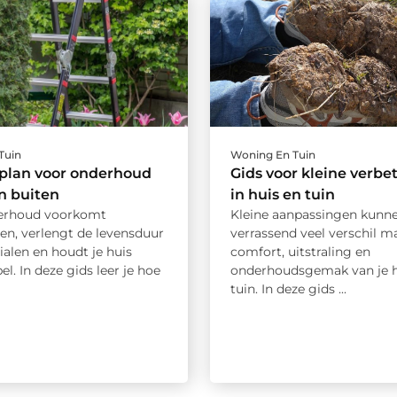
Tuin
Woning En Tuin
plan voor onderhoud
Gids voor kleine verbe
en buiten
in huis en tuin
erhoud voorkomt
Kleine aanpassingen kunn
en, verlengt de levensduur
verrassend veel verschil m
alen en houdt je huis
comfort, uitstraling en
l. In deze gids leer je hoe
onderhoudsgemak van je h
tuin. In deze gids ...