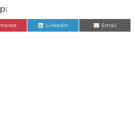
p:
nterest
LinkedIn
Email