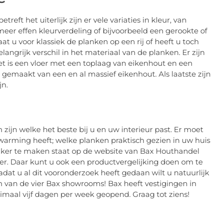
reft het uiterlijk zijn er vele variaties in kleur, van
 meer effen kleurverdeling of bijvoorbeeld een gerookte of
aat u voor klassiek de planken op een rij of heeft u toch
langrijk verschil in het materiaal van de planken. Er zijn
et is een vloer met een toplaag van eikenhout en een
 gemaakt van een en al massief eikenhout. Als laatste zijn
jn.
 zijn welke het beste bij u en uw interieur past. Er moet
rwarming heeft; welke planken praktisch gezien in uw huis
jker te maken staat op de website van Bax Houthandel
oer. Daar kunt u ook een productvergelijking doen om te
adat u al dit vooronderzoek heeft gedaan wilt u natuurlijk
én van de vier Bax showrooms! Bax heeft vestigingen in
maal vijf dagen per week geopend. Graag tot ziens!