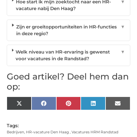
Hoe start ik mijn zoektocht naar een HR-
▼
vacature nabij Den Haag?
Zijn er groeitopportuniteiten in HR-functies
▼
in deze regio?
Welk niveau van HR-ervaring is gewenst
▼
voor vacatures in de Randstad?
Goed artikel? Deel hem dan
op:
X
Facebook
Pinterest
LinkedIn
Email
(Twitter)
Tags:
Bedrijven
,
HR-vacature Den Haag
,
Vacatures HRM Randstad