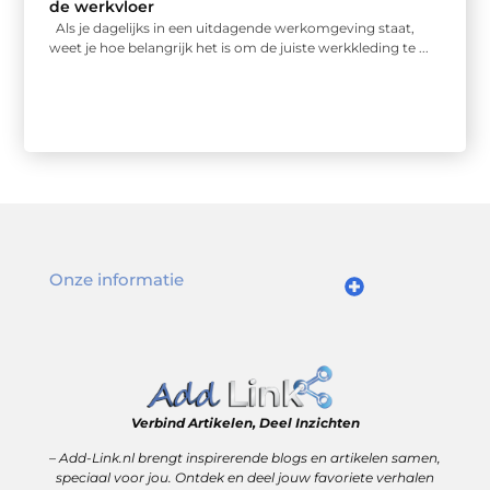
de werkvloer
Als je dagelijks in een uitdagende werkomgeving staat,
weet je hoe belangrijk het is om de juiste werkkleding te ...
Onze informatie
Goede links inkopen: slim investeren in online autoriteit
Geld verdienen via internet: realiteit, kansen en slimme aanpak
Verbind Artikelen, Deel Inzichten
– Add-Link.nl brengt inspirerende blogs en artikelen samen,
speciaal voor jou. Ontdek en deel jouw favoriete verhalen