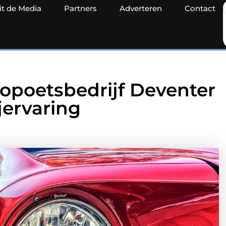
it de Media
Partners
Adverteren
Contact
topoetsbedrijf Deventer
jervaring