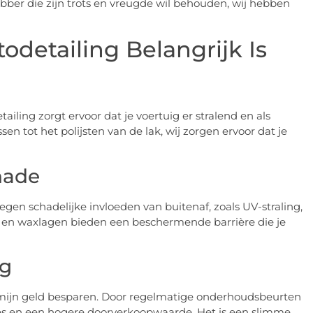
ebber die zijn trots en vreugde wil behouden, wij hebben
detailing Belangrijk Is
iling zorgt ervoor dat je voertuig er stralend en als
en tot het polijsten van de lak, wij zorgen ervoor dat je
hade
gen schadelijke invloeden van buitenaf, zoals UV-straling,
s en waxlagen bieden een beschermende barrière die je
ng
ermijn geld besparen. Door regelmatige onderhoudsbeurten
raties en een hogere doorverkoopwaarde. Het is een slimme