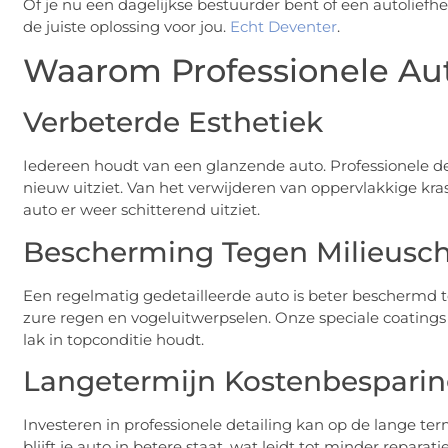
Of je nu een dagelijkse bestuurder bent of een autoliefh
de juiste oplossing voor jou.
Echt Deventer
.
Waarom Professionele Auto
Verbeterde Esthetiek
Iedereen houdt van een glanzende auto. Professionele deta
nieuw uitziet. Van het verwijderen van oppervlakkige krass
auto er weer schitterend uitziet.
Bescherming Tegen Milieusc
Een regelmatig gedetailleerde auto is beter beschermd te
zure regen en vogeluitwerpselen. Onze speciale coating
lak in topconditie houdt.
Langetermijn Kostenbespari
Investeren in professionele detailing kan op de lange t
blijft je auto in betere staat, wat leidt tot minder repa