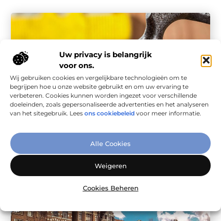
Uw privacy is belangrijk
voor ons.
Wij gebruiken cookies en vergelijkbare technologieën om te
begrijpen hoe u onze website gebruikt en om uw ervaring te
verbeteren. Cookies kunnen worden ingezet voor verschillende
doeleinden, zoals gepersonaliseerde advertenties en het analyseren
Bedrijven
van het sitegebruik. Lees
ons cookiebeleid
voor meer informatie.
Op zoek naar een ervaren timmerman in Ede?
Kies voor vakmanschap en betrouwbaarheid
Of het nu gaat om een nieuwe dakkapel, het plaatsen van
Alle Cookies
kozijnen of het op maat maken van meubels: een ...
Weigeren
Cookies Beheren