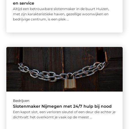
en service
Altijd een betrouwbare slotenmaker in de buurt Huizen,
met zijn karakteristieke haven, gezellige woonwijken en
bedrijvige centrum, is een plek ...
Bedrijven
Slotenmaker Nijmegen met 24/7 hulp bij nood
Een kapot slot, een verloren sleutel of een deur die achter je
dichtvalt: het overkomt je vaak op de meest ...