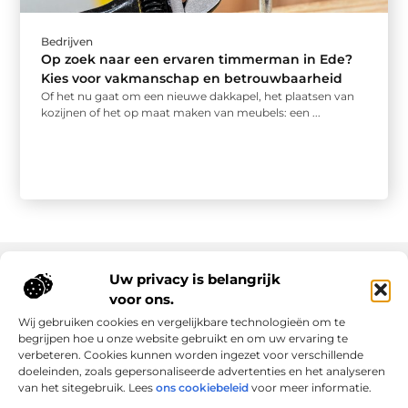
Bedrijven
Op zoek naar een ervaren timmerman in Ede?
Kies voor vakmanschap en betrouwbaarheid
Of het nu gaat om een nieuwe dakkapel, het plaatsen van
kozijnen of het op maat maken van meubels: een ...
Uw privacy is belangrijk
voor ons.
Onze informatie
Wij gebruiken cookies en vergelijkbare technologieën om te
Goede links inkopen: slim investeren in online autoriteit
Geld verdienen via internet: realiteit, kansen en slimme aanpak
begrijpen hoe u onze website gebruikt en om uw ervaring te
verbeteren. Cookies kunnen worden ingezet voor verschillende
doeleinden, zoals gepersonaliseerde advertenties en het analyseren
van het sitegebruik. Lees
ons cookiebeleid
voor meer informatie.