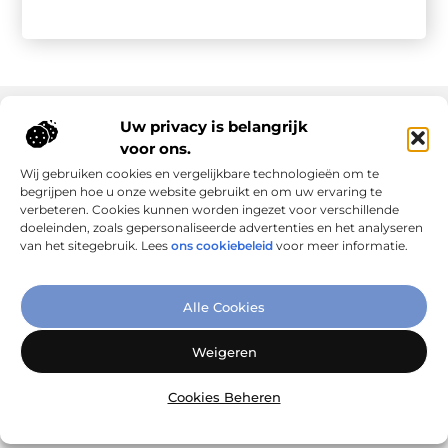
Uw privacy is belangrijk
voor ons.
Onze informatie
Wij gebruiken cookies en vergelijkbare technologieën om te
Goede links inkopen: slim investeren in online autoriteit
Geld verdienen via internet: realiteit, kansen en slimme aanpak
begrijpen hoe u onze website gebruikt en om uw ervaring te
verbeteren. Cookies kunnen worden ingezet voor verschillende
doeleinden, zoals gepersonaliseerde advertenties en het analyseren
van het sitegebruik. Lees
ons cookiebeleid
voor meer informatie.
Verbind Artikelen, Deel Inzichten
Alle Cookies
– Add-Link.nl brengt inspirerende blogs en artikelen samen,
speciaal voor jou. Ontdek en deel jouw favoriete verhalen
Weigeren
vandaag nog!
Cookies Beheren
@2025
www.add-link.nl
.All Right Reserved.