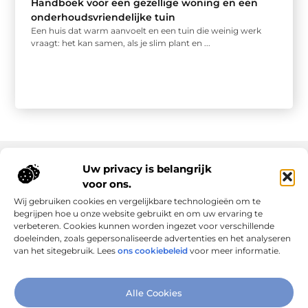
Handboek voor een gezellige woning en een
onderhoudsvriendelijke tuin
Een huis dat warm aanvoelt en een tuin die weinig werk
vraagt: het kan samen, als je slim plant en ...
Uw privacy is belangrijk
voor ons.
Onze informatie
Wij gebruiken cookies en vergelijkbare technologieën om te
Goede links inkopen: slim investeren in online autoriteit
Geld verdienen via internet: realiteit, kansen en slimme aanpak
begrijpen hoe u onze website gebruikt en om uw ervaring te
verbeteren. Cookies kunnen worden ingezet voor verschillende
doeleinden, zoals gepersonaliseerde advertenties en het analyseren
van het sitegebruik. Lees
ons cookiebeleid
voor meer informatie.
Verbind Artikelen, Deel Inzichten
Alle Cookies
– Add-Link.nl brengt inspirerende blogs en artikelen samen,