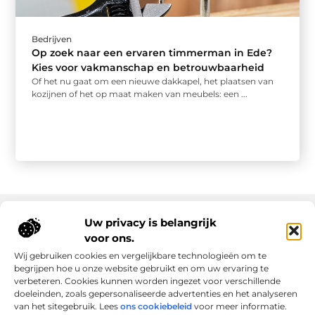
Bedrijven
Op zoek naar een ervaren timmerman in Ede?
Kies voor vakmanschap en betrouwbaarheid
Of het nu gaat om een nieuwe dakkapel, het plaatsen van
kozijnen of het op maat maken van meubels: een ...
Uw privacy is belangrijk
voor ons.
Onze informatie
Wij gebruiken cookies en vergelijkbare technologieën om te
Goede links inkopen: slim investeren in online autoriteit
Geld verdienen via internet: realiteit, kansen en slimme aanpak
begrijpen hoe u onze website gebruikt en om uw ervaring te
verbeteren. Cookies kunnen worden ingezet voor verschillende
doeleinden, zoals gepersonaliseerde advertenties en het analyseren
van het sitegebruik. Lees
ons cookiebeleid
voor meer informatie.