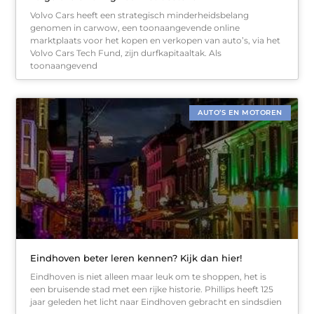
Volvo Cars heeft een strategisch minderheidsbelang
genomen in carwow, een toonaangevende online
marktplaats voor het kopen en verkopen van auto’s, via het
Volvo Cars Tech Fund, zijn durfkapitaaltak. Als
toonaangevend
AUTO’S EN MOTOREN
Eindhoven beter leren kennen? Kijk dan hier!
Eindhoven is niet alleen maar leuk om te shoppen, het is
een bruisende stad met een rijke historie. Phillips heeft 125
jaar geleden het licht naar Eindhoven gebracht en sindsdien