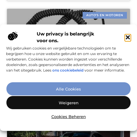
AUTO’S EN MOTOREN
Uw privacy is belangrijk
voor ons.
Wij gebruiken cookies en vergelijkbare technologieën om te
begrijpen hoe u onze website gebruikt en om uw ervaring te
verbeteren. Cookies kunnen worden ingezet voor verschillende
doeleinden, zoals gepersonaliseerde advertenties en het analyseren
van het sitegebruik. Lees
ons cookiebeleid
voor meer informatie.
Laadkabel type 2
Heeft u zich ooit afgevraagd hoe het Type 2 laadsnoer voor
Alle Cookies
elektrische auto’s werkt? Het opladen van een elektrische
auto kan soms verwarrend zijn, vooral als het gaat om de
Weigeren
Cookies Beheren
AUTO’S EN MOTOREN