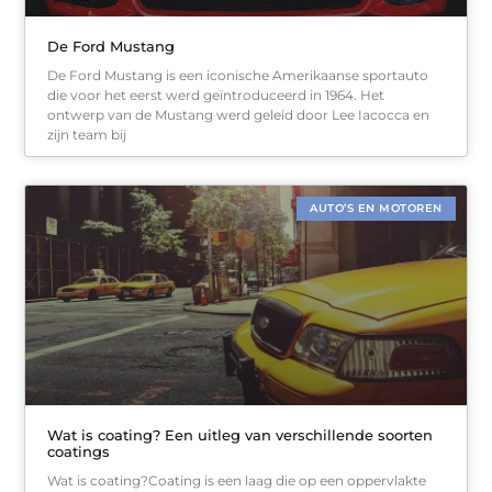
De Ford Mustang
De Ford Mustang is een iconische Amerikaanse sportauto
die voor het eerst werd geïntroduceerd in 1964. Het
ontwerp van de Mustang werd geleid door Lee Iacocca en
zijn team bij
AUTO’S EN MOTOREN
Wat is coating? Een uitleg van verschillende soorten
coatings
Wat is coating?Coating is een laag die op een oppervlakte