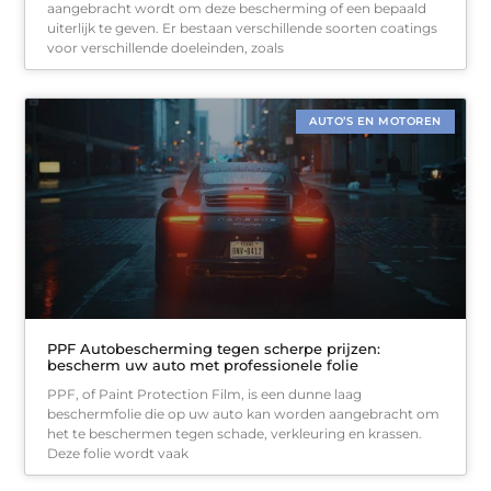
aangebracht wordt om deze bescherming of een bepaald
uiterlijk te geven. Er bestaan verschillende soorten coatings
voor verschillende doeleinden, zoals
AUTO’S EN MOTOREN
PPF Autobescherming tegen scherpe prijzen:
bescherm uw auto met professionele folie
PPF, of Paint Protection Film, is een dunne laag
beschermfolie die op uw auto kan worden aangebracht om
het te beschermen tegen schade, verkleuring en krassen.
Deze folie wordt vaak