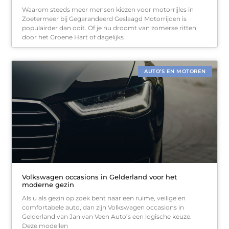
Waarom steeds meer mensen kiezen voor motorrijles in
Zoetermeer bij Gegarandeerd Geslaagd Motorrijden is
populairder dan ooit. Of je nu droomt van zomerse ritten
door het Groene Hart of dagelijks
AUTO’S EN MOTOREN
Volkswagen occasions in Gelderland voor het
moderne gezin
Als u als gezin op zoek bent naar een ruime, veilige en
comfortabele auto, dan zijn Volkswagen occasions in
Gelderland van Jan van Veen Auto’s een logische keuze.
Deze modellen