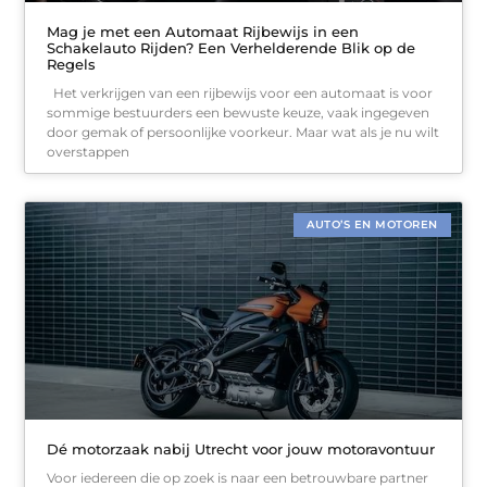
Mag je met een Automaat Rijbewijs in een
Schakelauto Rijden? Een Verhelderende Blik op de
Regels
Het verkrijgen van een rijbewijs voor een automaat is voor
sommige bestuurders een bewuste keuze, vaak ingegeven
door gemak of persoonlijke voorkeur. Maar wat als je nu wilt
overstappen
AUTO’S EN MOTOREN
Dé motorzaak nabij Utrecht voor jouw motoravontuur
Voor iedereen die op zoek is naar een betrouwbare partner