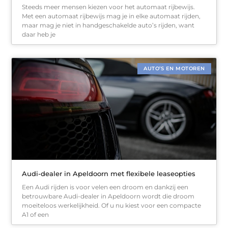
Steeds meer mensen kiezen voor het automaat rijbewijs.
Met een automaat rijbewijs mag je in elke automaat rijden,
maar mag je niet in handgeschakelde auto’s rijden, want
daar heb je
AUTO’S EN MOTOREN
Audi-dealer in Apeldoorn met flexibele leaseopties
Een Audi rijden is voor velen een droom en dankzij een
betrouwbare Audi-dealer in Apeldoorn wordt die droom
moeiteloos werkelijkheid. Of u nu kiest voor een compacte
A1 of een