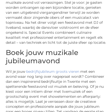
muzikale avond vol verrassingen. Stel je voor: je gasten
worden ontvangen op een bijzondere locatie, genieten
van een uitgebreid viergangendiner terwijl ze worden
vermaakt door zingende obers of een musicalact van
topniveau. Na het diner volgt een feestavond met DJ of
liveband, waarbij de dansvloer volstroomt en de sfeer
ongekend is. Special Events combineert culinaire
kwaliteit met professioneel entertainment en regelt elk
detail – van techniek en licht tot de juiste sfeer op locatie.
Boek jouw muzikale
jubileumavond
Wil je jouw
bedrijfsjubileum groots vieren
met een
avond waar nog lang over nagepraat wordt? Combineer
dan een inspirerend bedrijfsuitje in Twente met een
spetterende feestavond vol muziek en beleving. Of je nu
kiest voor een intiem diner met livemuziek of een
grootschalig event met showelementen en afterparty:
alles is mogelijk. Laat je verrassen door de creatieve
concepten en professionele aanpak die jouw jubileum
naar een hoger niveau tillen. Zet vandaag de eerste stap