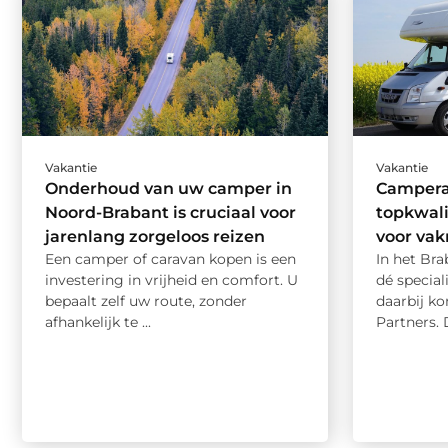
Vakantie
Vakantie
Onderhoud van uw camper in
Campera
Noord-Brabant is cruciaal voor
topkwali
jarenlang zorgeloos reizen
voor va
Een camper of caravan kopen is een
In het Br
investering in vrijheid en comfort. U
dé special
bepaalt zelf uw route, zonder
daarbij k
afhankelijk te ...
Partners. D