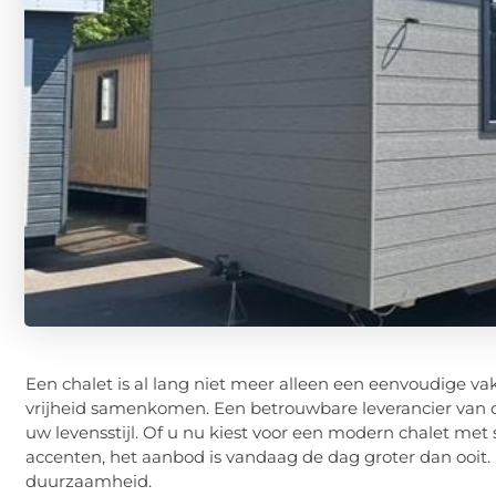
Een chalet is al lang niet meer alleen een eenvoudige va
vrijheid samenkomen. Een betrouwbare leverancier van ch
uw levensstijl. Of u nu kiest voor een modern chalet met
accenten, het aanbod is vandaag de dag groter dan ooit
duurzaamheid.