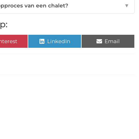
opproces van een chalet?
▼
p:
nterest
LinkedIn
Email