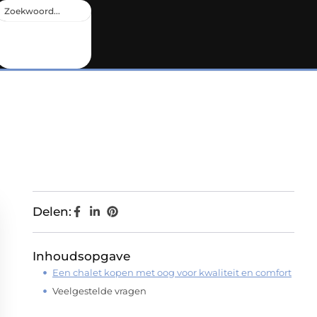
Delen:
Inhoudsopgave
Een chalet kopen met oog voor kwaliteit en comfort
Veelgestelde vragen