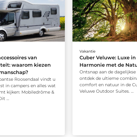
Vakantie
ccessoires van
Cuber Veluwe: Luxe in
teit: waarom kiezen
Harmonie met de Nat
Ontsnap aan de dagelijkse
kmanschap?
ontdek de ultieme combina
abantse Roosendaal vindt u
comfort en natuur in de C
ist in campers en alles wat
Veluwe Outdoor Suites. ...
omt kijken: Mobiledrôme &
it ...