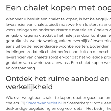
Een chalet kopen met oog 
Wanneer u besluit een chalet te kopen, is het belangrijk
leverancier van chalets biedt maatwerk en luistert naar 
voorzieningen en onderhoudsarme materialen. Chalets 
en gebruiksgemak, zodat u het hele jaar door kunt geni
gebruikt als tweede woning, vakantieverblijf of invester
aansluit bij de hedendaagse woonbehoeften. Bovendien ku
indelingen, zodat elk chalet perfect aansluit op de besc
leverancier van chalets zorgt ervoor dat het volledige pr
genieten van uw nieuwe aanwinst. Een chalet kopen wordt
en ontspanning.
Ontdek het ruime aanbod e
werkelijkheid
Wie overweegt een chalet te kopen, doet er goed aan om 
chalets. Bij
Stacaravanoutlet.nl
in Soesterberg vindt u een
deskundige begeleiding en oog voor detail. Het bedrijf he