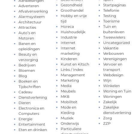
Aanbiedingen
Gezondheid
Startpaginas
Adverteren
Groothandel
Telefonie
Afvalverwerking
Hobby en vrije
Testing
Alarmsysteem
tijd
Toerisme
Architectuur
Horeca
Tuin en
Attracties
Huishoudelijk
buitenleven
Auto’s en
Industrie
Tweewielers
Motoren
Internet
Uncategorized
Banen en
Internet
Vakantie
opleidingen
marketing
Verbouwen
Beauty en
Kinderen
Verenigingen
verzorging
Kunst en Kitsch
Vervoer en
Bedrijven
Links / Index
transport
Bloemen
Management
Webdesign
Blog
Marketing
Wijn
Boeken en
Media
Winkelen
Tijdschriften
Meubels
Woning en Tuin
Cadeau
MKB
Woningen
Dienstverlening
Mobiliteit
Zakelijk
Dieren
Mode en
Zakelijke
Electronica en
Kleding
dienstverlening
Computers
Muziek
Zorg
Energie
Onderwijs
ZZP
Entertainment
Particuliere
Eten en drinken