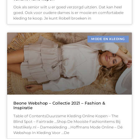
Ook als senior wilt u er goed verzorgd uitzien. Dat kan heel
goed. Ook voor oudere dames is er mooie en comfortabele
kleding te koop. Je kunt Robell broeken in
MODE EN KLEDING
Beone Webshop – Collectie 2021 – Fashion &
Inspiratie
Table of ContentsDuurzame Kleding Online Kopen – The
Blind Spot – Fairtrade …Shop De Mooiste Fashionitems Bij
Mostlikely.nl – Dameskleding …Hoffmans Mode Online – Dé
Webshop In Kleding Voor …De