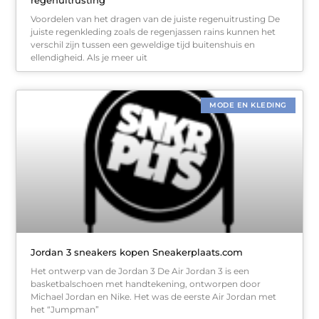
Voordelen van het dragen van de juiste regenuitrusting De
juiste regenkleding zoals de regenjassen rains kunnen het
verschil zijn tussen een geweldige tijd buitenshuis en
ellendigheid. Als je meer uit
MODE EN KLEDING
Jordan 3 sneakers kopen Sneakerplaats.com
Het ontwerp van de Jordan 3 De Air Jordan 3 is een
basketbalschoen met handtekening, ontworpen door
Michael Jordan en Nike. Het was de eerste Air Jordan met
het “Jumpman”