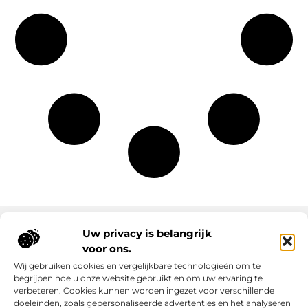
Uw privacy is belangrijk
voor ons.
Onze informatie
Wij gebruiken cookies en vergelijkbare technologieën om te
Goede links inkopen: slim investeren in online autoriteit
Geld verdienen via internet: realiteit, kansen en slimme aanpak
begrijpen hoe u onze website gebruikt en om uw ervaring te
verbeteren. Cookies kunnen worden ingezet voor verschillende
doeleinden, zoals gepersonaliseerde advertenties en het analyseren