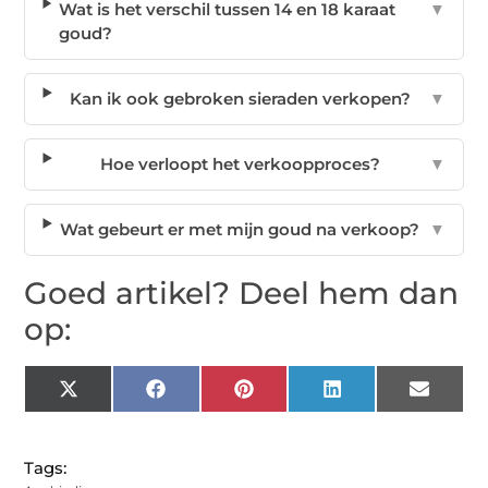
Wat is het verschil tussen 14 en 18 karaat
▼
goud?
Kan ik ook gebroken sieraden verkopen?
▼
Hoe verloopt het verkoopproces?
▼
Wat gebeurt er met mijn goud na verkoop?
▼
Goed artikel? Deel hem dan
op:
X
Facebook
Pinterest
LinkedIn
Email
(Twitter)
Tags: