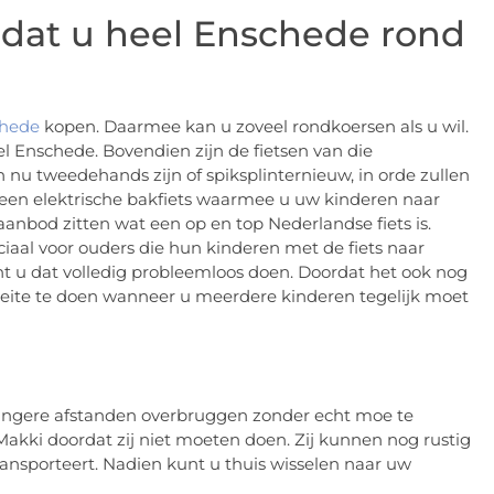
r dat u heel Enschede rond
chede
kopen. Daarmee kan u zoveel rondkoersen als u wil.
el Enschede. Bovendien zijn de fietsen van die
sen nu tweedehands zijn of spiksplinternieuw, in orde zullen
is een elektrische bakfiets waarmee u uw kinderen naar
anbod zitten wat een op en top Nederlandse fiets is.
ciaal voor ouders die hun kinderen met de fiets naar
t u dat volledig probleemloos doen. Doordat het ook nog
e moeite te doen wanneer u meerdere kinderen tegelijk moet
s langere afstanden overbruggen zonder echt moe te
Makki doordat zij niet moeten doen. Zij kunnen nog rustig
ansporteert. Nadien kunt u thuis wisselen naar uw