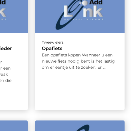
Tweewielers
ieder
Opafiets
Een opafiets kopen Wanneer u een
nieuwe fiets nodig bent is het lastig
r
om er eentje uit te zoeken. Er ...
r een
vaak
ren die