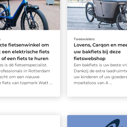
s
Tweewielers
cte fietsenwinkel om
Lovens, Carqon en mee
 een elektrische fiets
uw bakfiets bij deze
 of een fiets te huren
fietswebshop
 is dé fietsenspecialist.
Een bakfiets is uw beste vr
rofessionals in Rotterdam
Dankzij de extra laadruimt
recht om een nieuwe
uw kinderen of uw goeder
e fiets van topmerk Watt ...
moeiteloos van A ...