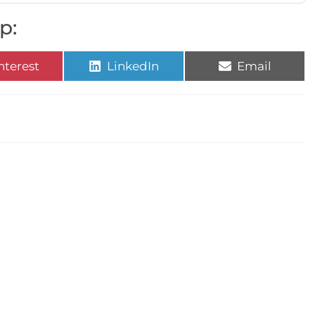
p:
nterest
LinkedIn
Email