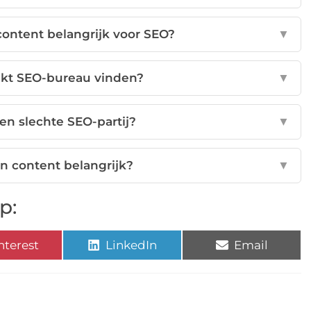
content belangrijk voor SEO?
▼
ikt SEO-bureau vinden?
▼
een slechte SEO-partij?
▼
 in content belangrijk?
▼
p:
nterest
LinkedIn
Email