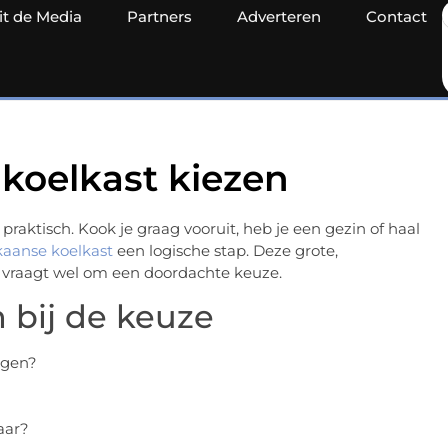
it de Media
Partners
Adverteren
Contact
koelkast kiezen
praktisch. Kook je graag vooruit, heb je een gezin of haal
aanse koelkast
een logische stap. Deze grote,
r vraagt wel om een doordachte keuze.
 bij de keuze
ngen?
baar?