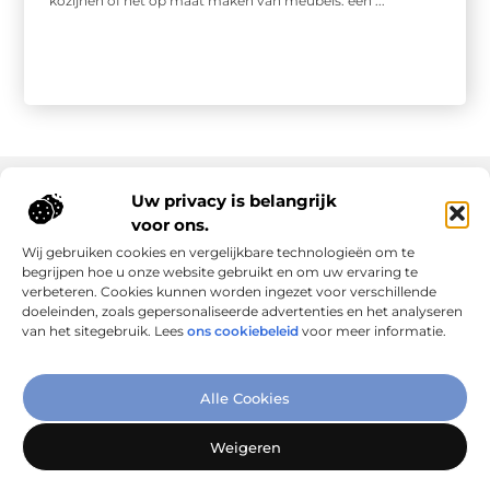
kozijnen of het op maat maken van meubels: een ...
Uw privacy is belangrijk
voor ons.
Onze informatie
Wij gebruiken cookies en vergelijkbare technologieën om te
Goede links inkopen: slim investeren in online autoriteit
Geld verdienen via internet: realiteit, kansen en slimme aanpak
begrijpen hoe u onze website gebruikt en om uw ervaring te
verbeteren. Cookies kunnen worden ingezet voor verschillende
doeleinden, zoals gepersonaliseerde advertenties en het analyseren
van het sitegebruik. Lees
ons cookiebeleid
voor meer informatie.
Verbind Artikelen, Deel Inzichten
Alle Cookies
– Add-Link.nl brengt inspirerende blogs en artikelen samen,
speciaal voor jou. Ontdek en deel jouw favoriete verhalen
Weigeren
vandaag nog!