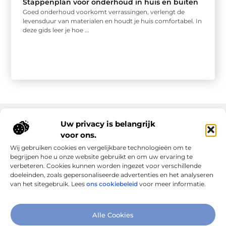
Stappenplan voor onderhoud in huis en buiten
Goed onderhoud voorkomt verrassingen, verlengt de
levensduur van materialen en houdt je huis comfortabel. In
deze gids leer je hoe ...
Uw privacy is belangrijk
voor ons.
Onze informatie
Wij gebruiken cookies en vergelijkbare technologieën om te
Goede links inkopen: slim investeren in online autoriteit
Geld verdienen via internet: realiteit, kansen en slimme aanpak
begrijpen hoe u onze website gebruikt en om uw ervaring te
verbeteren. Cookies kunnen worden ingezet voor verschillende
doeleinden, zoals gepersonaliseerde advertenties en het analyseren
van het sitegebruik. Lees
ons cookiebeleid
voor meer informatie.
Verbind Artikelen, Deel Inzichten
Alle Cookies
– Add-Link.nl brengt inspirerende blogs en artikelen samen,