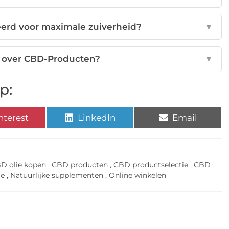
erd voor maximale zuiverheid?
▼
n over CBD-Producten?
▼
p:
nterest
LinkedIn
Email
D olie kopen
,
CBD producten
,
CBD productselectie
,
CBD
ie
,
Natuurlijke supplementen
,
Online winkelen