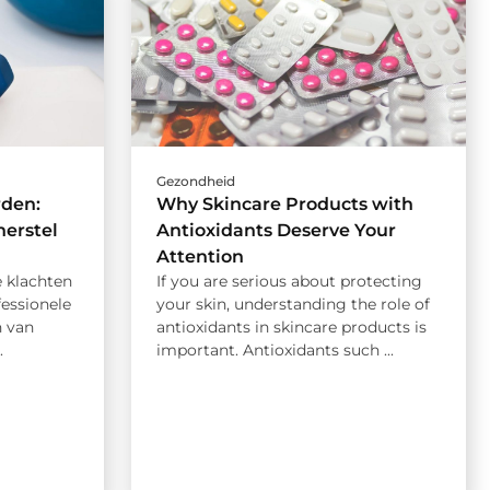
Gezondheid
rden:
Why Skincare Products with
herstel
Antioxidants Deserve Your
Attention
e klachten
If you are serious about protecting
fessionele
your skin, understanding the role of
n van
antioxidants in skincare products is
.
important. Antioxidants such ...