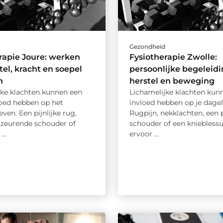
d
Gezondheid
rapie Joure: werken
Fysiotherapie Zwolle:
tel, kracht en soepel
persoonlijke begeleidi
n
herstel en beweging
jke klachten kunnen een
Lichamelijke klachten kun
loed hebben op het
invloed hebben op je dageli
even. Een pijnlijke rug,
Rugpijn, nekklachten, een p
, zeurende schouder of
schouder of een kniebless
...
ervoor ...