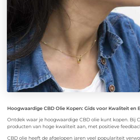
Hoogwaardige CBD Olie Kopen: Gids voor Kwaliteit en
Ontdek waar je hoogwaardige CBD olie kunt kopen. Bij
producten van hoge kwaliteit aan, met positieve feedbac
CBD olie heeft de afgelopen jaren veel populariteit ver