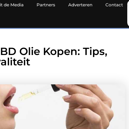
it de Media
Partners
Adverteren
Contact
BD Olie Kopen: Tips,
liteit