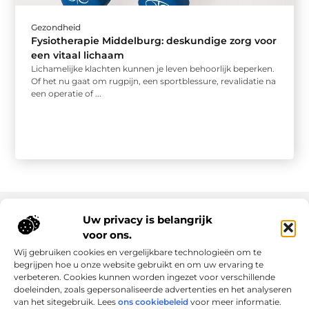
Gezondheid
Fysiotherapie Middelburg: deskundige zorg voor
een vitaal lichaam
Lichamelijke klachten kunnen je leven behoorlijk beperken.
Of het nu gaat om rugpijn, een sportblessure, revalidatie na
een operatie of ...
Uw privacy is belangrijk
voor ons.
Onze informatie
Wij gebruiken cookies en vergelijkbare technologieën om te
Goede links inkopen: slim investeren in online autoriteit
Geld verdienen via internet: realiteit, kansen en slimme aanpak
begrijpen hoe u onze website gebruikt en om uw ervaring te
verbeteren. Cookies kunnen worden ingezet voor verschillende
doeleinden, zoals gepersonaliseerde advertenties en het analyseren
van het sitegebruik. Lees
ons cookiebeleid
voor meer informatie.