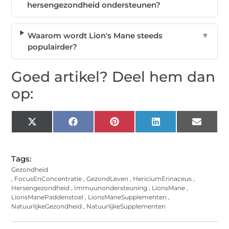
hersengezondheid ondersteunen?
Waarom wordt Lion's Mane steeds
▼
populairder?
Goed artikel? Deel hem dan
op:
X
Facebook
Pinterest
LinkedIn
Email
(Twitter)
Tags:
Gezondheid
,
FocusEnConcentratie
,
GezondLeven
,
HericiumErinaceus
,
Hersengezondheid
,
Immuunondersteuning
,
LionsMane
,
LionsManePaddenstoel
,
LionsManeSupplementen
,
NatuurlijkeGezondheid
,
NatuurlijkeSupplementen