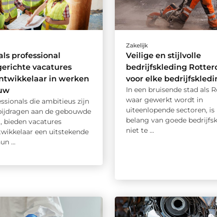
Zakelijk
als professional
Veilige en stijlvolle
gerichte vacatures
bedrijfskleding Rotte
ntwikkelaar in werken
voor elke bedrijfskled
In een bruisende stad als 
ouw
waar gewerkt wordt in
ssionals die ambitieus zijn
uiteenlopende sectoren, is
 bijdragen aan de gebouwde
belang van goede bedrijfs
 bieden vacatures
niet te ...
twikkelaar een uitstekende
n ...