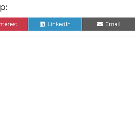
p:
nterest
LinkedIn
Email