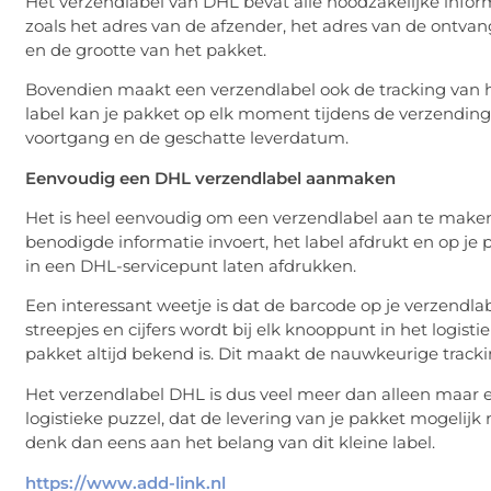
Het verzendlabel van DHL bevat alle noodzakelijke inform
zoals het adres van de afzender, het adres van de ontva
en de grootte van het pakket.
Bovendien maakt een verzendlabel ook de tracking van 
label kan je pakket op elk moment tijdens de verzending 
voortgang en de geschatte leverdatum.
Eenvoudig een DHL verzendlabel aanmaken
Het is heel eenvoudig om een verzendlabel aan te maken. 
benodigde informatie invoert, het label afdrukt en op je p
in een DHL-servicepunt laten afdrukken.
Een interessant weetje is dat de barcode op je verzendlab
streepjes en cijfers wordt bij elk knooppunt in het logis
pakket altijd bekend is. Dit maakt de nauwkeurige tracki
Het verzendlabel DHL is dus veel meer dan alleen maar e
logistieke puzzel, dat de levering van je pakket mogelij
denk dan eens aan het belang van dit kleine label.
https://www.add-link.nl