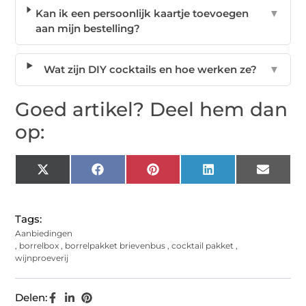
Kan ik een persoonlijk kaartje toevoegen
▼
aan mijn bestelling?
Wat zijn DIY cocktails en hoe werken ze?
▼
Goed artikel? Deel hem dan
op:
X
Facebook
Pinterest
LinkedIn
Email
(Twitter)
Tags:
Aanbiedingen
,
borrelbox
,
borrelpakket brievenbus
,
cocktail pakket
,
wijnproeverij
Delen: