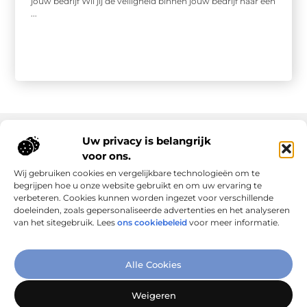
jouw bedrijf Wil jij de veiligheid binnen jouw bedrijf naar een
...
Uw privacy is belangrijk
voor ons.
Onze informatie
Wij gebruiken cookies en vergelijkbare technologieën om te
Goede links inkopen: slim investeren in online autoriteit
Geld verdienen via internet: realiteit, kansen en slimme aanpak
begrijpen hoe u onze website gebruikt en om uw ervaring te
verbeteren. Cookies kunnen worden ingezet voor verschillende
doeleinden, zoals gepersonaliseerde advertenties en het analyseren
van het sitegebruik. Lees
ons cookiebeleid
voor meer informatie.
Verbind Artikelen, Deel Inzichten
Alle Cookies
– Add-Link.nl brengt inspirerende blogs en artikelen samen,
speciaal voor jou. Ontdek en deel jouw favoriete verhalen
Weigeren
vandaag nog!