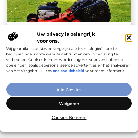
Woning En Tuin
Uw privacy is belangrijk
Praktische gids voor huis & tuin met slimme
voor ons.
routines
Wij gebruiken cookies en vergelijkbare technologieën om te
In deze gids leer je hoe je met eenvoudige, herhaalbare
begrijpen hoe u onze website gebruikt en om uw ervaring te
routines rust en overzicht creëert in huis én tuin, zonder ...
verbeteren. Cookies kunnen worden ingezet voor verschillende
doeleinden, zoals gepersonaliseerde advertenties en het analyseren
van het sitegebruik. Lees
ons cookiebeleid
voor meer informatie.
Alle Cookies
Weigeren
Cookies Beheren
Onze informatie
Goede links inkopen: slim investeren in online autoriteit
Geld verdienen via internet: realiteit, kansen en slimme aanpak