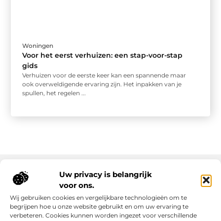
Woningen
Voor het eerst verhuizen: een stap-voor-stap
gids
Verhuizen voor de eerste keer kan een spannende maar
ook overweldigende ervaring zijn. Het inpakken van je
spullen, het regelen ...
Uw privacy is belangrijk
voor ons.
Onze informatie
Wij gebruiken cookies en vergelijkbare technologieën om te
Goede links inkopen: slim investeren in online autoriteit
Geld verdienen via internet: realiteit, kansen en slimme aanpak
begrijpen hoe u onze website gebruikt en om uw ervaring te
verbeteren. Cookies kunnen worden ingezet voor verschillende