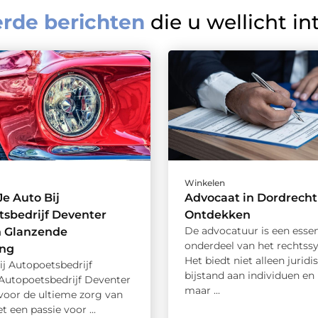
erde berichten
die u wellicht in
Winkelen
e Auto Bij
Advocaat in Dordrecht
sbedrijf Deventer
Ontdekken
De advocatuur is een essen
n Glanzende
onderdeel van het rechtss
ing
Het biedt niet alleen juridi
j Autopoetsbedrijf
bijstand aan individuen en 
Autopoetsbedrijf Deventer
maar ...
 voor de ultieme zorg van
t een passie voor ...