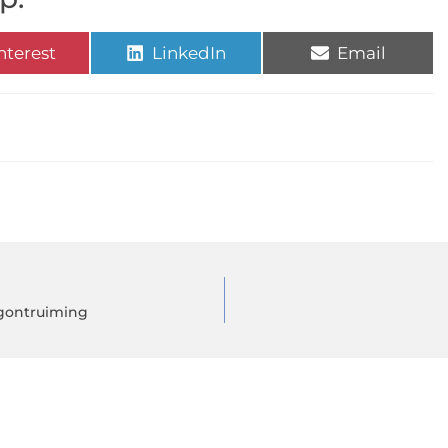
nterest
LinkedIn
Email
ngontruiming