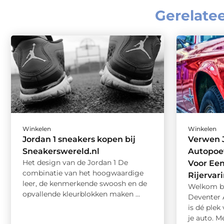
Gerelate
Winkelen
Winkelen
Jordan 1 sneakers kopen bij
Verwen J
Sneakerswereld.nl
Autopoet
Het design van de Jordan 1 De
Voor Ee
combinatie van het hoogwaardige
Rijervar
leer, de kenmerkende swoosh en de
Welkom bi
opvallende kleurblokken maken ...
Deventer 
is dé plek
je auto. Me