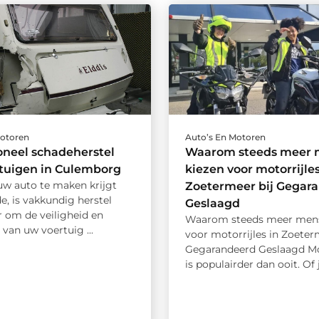
Motoren
Auto’s En Motoren
oneel schadeherstel
Waarom steeds meer 
tuigen in Culemborg
kiezen voor motorrijles
w auto te maken krijgt
Zoetermeer bij Gegar
, is vakkundig herstel
Geslaagd
 om de veiligheid en
Waarom steeds meer mens
g van uw voertuig ...
voor motorrijles in Zoeter
Gegarandeerd Geslaagd Mo
is populairder dan ooit. Of j