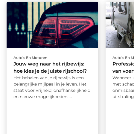
Auto’s En Motoren
Auto’s En 
Jouw weg naar het rijbewijs:
Professi
hoe kies je de juiste rijschool?
van voer
Het behalen van je rijbewijs is een
Wanneer u
belangrijke mijlpaal in je leven. Het
met schade
staat voor vrijheid, onafhankelijkheid
onmisbaar
en nieuwe mogelijkheden. ...
uitstralin