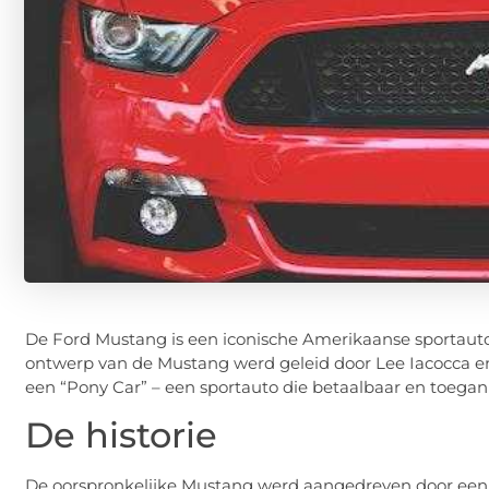
De Ford Mustang is een iconische Amerikaanse sportauto 
ontwerp van de Mustang werd geleid door Lee Iacocca en
een “Pony Car” – een sportauto die betaalbaar en toegan
De historie
De oorspronkelijke Mustang werd aangedreven door een 17