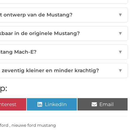
et ontwerp van de Mustang?
▼
baar in de originele Mustang?
▼
stang Mach-E?
▼
zeventig kleiner en minder krachtig?
▼
p:
nterest
LinkedIn
Email
ford
,
nieuwe ford mustang