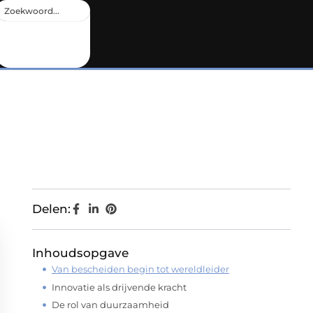
Delen:
Inhoudsopgave
Van bescheiden begin tot wereldleider
Innovatie als drijvende kracht
De rol van duurzaamheid