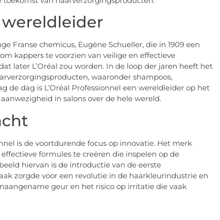
de toekomst van haarverzorgingsproducten.
 wereldleider
onge Franse chemicus, Eugène Schueller, die in 1909 een
om kappers te voorzien van veilige en effectieve
 dat later L’Oréal zou worden. In de loop der jaren heeft het
aarverzorgingsproducten, waaronder shampoos,
g de dag is L’Oréal Professionnel een wereldleider op het
 aanwezigheid in salons over de hele wereld.
acht
onnel is de voortdurende focus op innovatie. Het merk
effectieve formules te creëren die inspelen op de
eld hiervan is de introductie van de eerste
ak zorgde voor een revolutie in de haarkleurindustrie en
aangename geur en het risico op irritatie die vaak