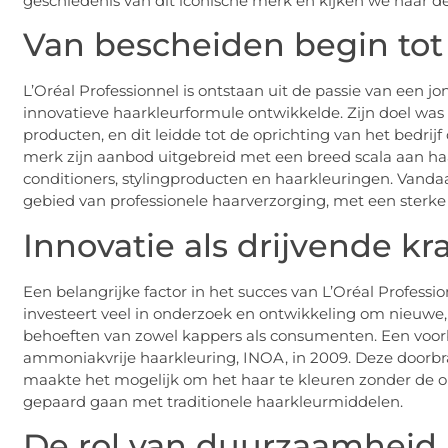
geschiedenis van dit iconische merk en kijken we naar 
Van bescheiden begin tot
L’Oréal Professionnel is ontstaan uit de passie van een j
innovatieve haarkleurformule ontwikkelde. Zijn doel was 
producten, en dit leidde tot de oprichting van het bedrijf
merk zijn aanbod uitgebreid met een breed scala aan h
conditioners, stylingproducten en haarkleuringen. Vandaa
gebied van professionele haarverzorging, met een sterke
Innovatie als drijvende kr
Een belangrijke factor in het succes van L’Oréal Professi
investeert veel in onderzoek en ontwikkeling om nieuwe, 
behoeften van zowel kappers als consumenten. Een voorbe
ammoniakvrije haarkleuring, INOA, in 2009. Deze doorbra
maakte het mogelijk om het haar te kleuren zonder de on
gepaard gaan met traditionele haarkleurmiddelen.
De rol van duurzaamheid