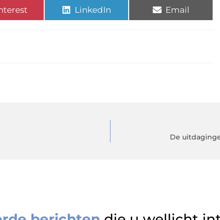
nterest
LinkedIn
Email
De uitdaging
erde berichten
die u wellicht in