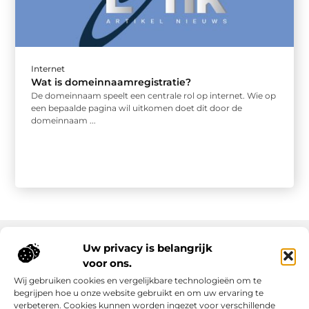
Internet
Wat is domeinnaamregistratie?
De domeinnaam speelt een centrale rol op internet. Wie op
een bepaalde pagina wil uitkomen doet dit door de
domeinnaam ...
Uw privacy is belangrijk
voor ons.
Onze informatie
Wij gebruiken cookies en vergelijkbare technologieën om te
Goede links inkopen: slim investeren in online autoriteit
Geld verdienen via internet: realiteit, kansen en slimme aanpak
begrijpen hoe u onze website gebruikt en om uw ervaring te
verbeteren. Cookies kunnen worden ingezet voor verschillende