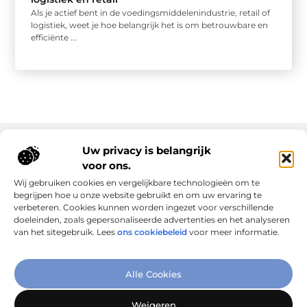
Als je actief bent in de voedingsmiddelenindustrie, retail of
logistiek, weet je hoe belangrijk het is om betrouwbare en
efficiënte ...
Uw privacy is belangrijk
voor ons.
Onze informatie
Wij gebruiken cookies en vergelijkbare technologieën om te
Goede links inkopen: slim investeren in online autoriteit
Geld verdienen via internet: realiteit, kansen en slimme aanpak
begrijpen hoe u onze website gebruikt en om uw ervaring te
verbeteren. Cookies kunnen worden ingezet voor verschillende
doeleinden, zoals gepersonaliseerde advertenties en het analyseren
van het sitegebruik. Lees
ons cookiebeleid
voor meer informatie.
Verbind Artikelen, Deel Inzichten
Alle Cookies
– Add-Link.nl brengt inspirerende blogs en artikelen samen,
speciaal voor jou. Ontdek en deel jouw favoriete verhalen
Weigeren
vandaag nog!