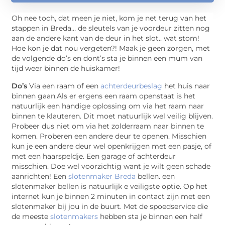
Oh nee toch, dat meen je niet, kom je net terug van het
stappen in Breda… de sleutels van je voordeur zitten nog
aan de andere kant van de deur in het slot.. wat stom!
Hoe kon je dat nou vergeten?! Maak je geen zorgen, met
de volgende do’s en dont’s sta je binnen een mum van
tijd weer binnen de huiskamer!
Do’s
Via een raam of een
achterdeurbeslag
het huis naar
binnen gaan.Als er ergens een raam openstaat is het
natuurlijk een handige oplossing om via het raam naar
binnen te klauteren. Dit moet natuurlijk wel veilig blijven.
Probeer dus niet om via het zolderraam naar binnen te
komen. Proberen een andere deur te openen. Misschien
kun je een andere deur wel openkrijgen met een pasje, of
met een haarspeldje. Een garage of achterdeur
misschien. Doe wel voorzichtig want je wilt geen schade
aanrichten! Een
slotenmaker Breda
bellen. een
slotenmaker bellen is natuurlijk e veiligste optie. Op het
internet kun je binnen 2 minuten in contact zijn met een
slotenmaker bij jou in de buurt. Met de spoedservice die
de meeste
slotenmakers
hebben sta je binnen een half