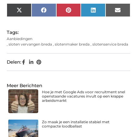
X
Facebook
Pinterest
LinkedIn
Email
(Twitter)
Tags:
Aanbiedingen
,
sloten vervangen breda
,
slotenmaker breda
,
slotenservice breda
Delen:
Meer Berichten
Hoe je met Google Ads voor recruitment snel
openstaande vacatures invult op een krappe
arbeidsmarkt
Zo maak je een installatie stabiel met
compacte loodballast