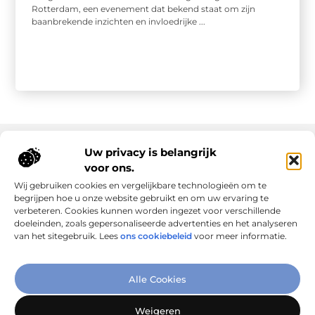
Rotterdam, een evenement dat bekend staat om zijn
baanbrekende inzichten en invloedrijke ...
Uw privacy is belangrijk
voor ons.
Onze informatie
Wij gebruiken cookies en vergelijkbare technologieën om te
Goede links inkopen: slim investeren in online autoriteit
Geld verdienen via internet: realiteit, kansen en slimme aanpak
begrijpen hoe u onze website gebruikt en om uw ervaring te
verbeteren. Cookies kunnen worden ingezet voor verschillende
doeleinden, zoals gepersonaliseerde advertenties en het analyseren
van het sitegebruik. Lees
ons cookiebeleid
voor meer informatie.
Verbind Artikelen, Deel Inzichten
Alle Cookies
– Add-Link.nl brengt inspirerende blogs en artikelen samen,
speciaal voor jou. Ontdek en deel jouw favoriete verhalen
Weigeren
vandaag nog!