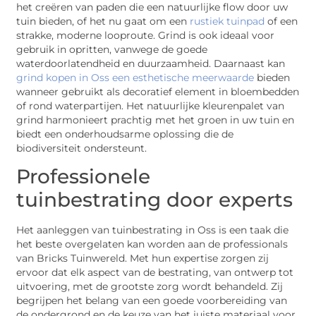
het creëren van paden die een natuurlijke flow door uw
tuin bieden, of het nu gaat om een
rustiek tuinpad
of een
strakke, moderne looproute. Grind is ook ideaal voor
gebruik in opritten, vanwege de goede
waterdoorlatendheid en duurzaamheid. Daarnaast kan
grind kopen in Oss een esthetische meerwaarde
bieden
wanneer gebruikt als decoratief element in bloembedden
of rond waterpartijen. Het natuurlijke kleurenpalet van
grind harmonieert prachtig met het groen in uw tuin en
biedt een onderhoudsarme oplossing die de
biodiversiteit ondersteunt.
Professionele
tuinbestrating door experts
Het aanleggen van tuinbestrating in Oss is een taak die
het beste overgelaten kan worden aan de professionals
van Bricks Tuinwereld. Met hun expertise zorgen zij
ervoor dat elk aspect van de bestrating, van ontwerp tot
uitvoering, met de grootste zorg wordt behandeld. Zij
begrijpen het belang van een goede voorbereiding van
de ondergrond en de keuze van het juiste materiaal voor