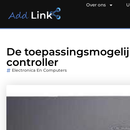
Over ons
U
De toepassingsmogeli
controller
Electronica En Computers