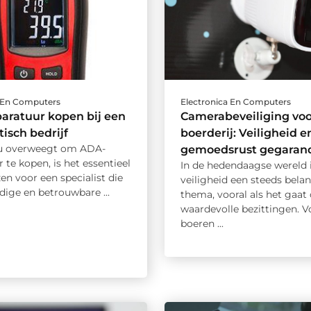
a En Computers
Electronica En Computers
aratuur kopen bij een
Camerabeveiliging vo
tisch bedrijf
boerderij: Veiligheid e
u overweegt om ADA-
gemoedsrust gegaran
 te kopen, is het essentieel
In de hedendaagse wereld 
en voor een specialist die
veiligheid een steeds belan
ige en betrouwbare ...
thema, vooral als het gaa
waardevolle bezittingen. V
boeren ...