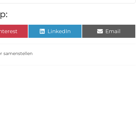
p:
nterest
LinkedIn
Email
r samenstellen