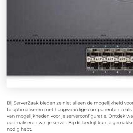
Bij ServerZaak bieden ze niet alleen de mogelijkheid voo
te optimaliseren met hoogwaardige componenten zoals ee
van mogelijkheden voor je serverconfiguratie. Ontdek wat
optimaliseren van je server. Bij dit bedrijf kun je gemakke
nodig hebt.