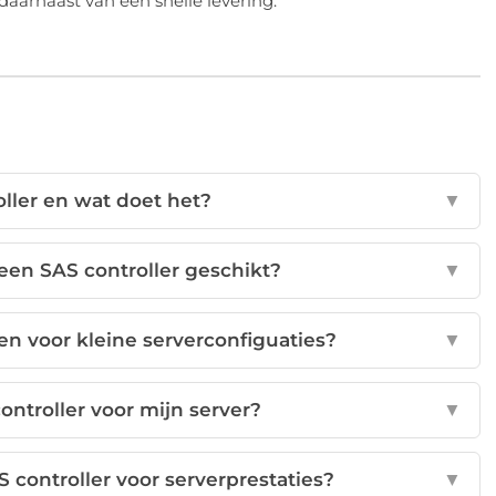
 daarnaast van een snelle levering.
oller en wat doet het?
▼
een SAS controller geschikt?
▼
en voor kleine serverconfiguaties?
▼
controller voor mijn server?
▼
 controller voor serverprestaties?
▼