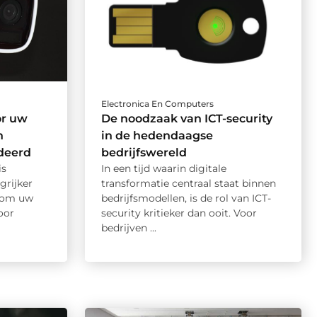
Electronica En Computers
or uw
De noodzaak van ICT-security
n
in de hedendaagse
deerd
bedrijfswereld
is
In een tijd waarin digitale
grijker
transformatie centraal staat binnen
t om uw
bedrijfsmodellen, is de rol van ICT-
oor
security kritieker dan ooit. Voor
bedrijven ...