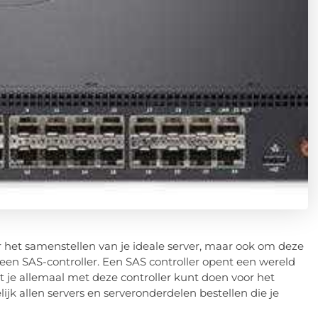
r het samenstellen van je ideale server, maar ook om deze
n SAS-controller. Een SAS controller opent een wereld
 je allemaal met deze controller kunt doen voor het
lijk allen servers en serveronderdelen bestellen die je