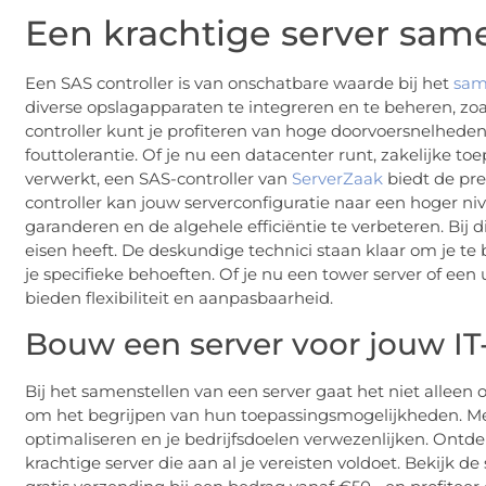
Een krachtige server sam
Een SAS controller is van onschatbare waarde bij het
sam
diverse opslagapparaten te integreren en te beheren, zoa
controller kunt je profiteren van hoge doorvoersnelhede
fouttolerantie. Of je nu een datacenter runt, zakelijke 
verwerkt, een SAS-controller van
ServerZaak
biedt de pre
controller kan jouw serverconfiguratie naar een hoger n
garanderen en de algehele efficiëntie te verbeteren. Bij d
eisen heeft. De deskundige technici staan klaar om je te b
je specifieke behoeften. Of je nu een tower server of een
bieden flexibiliteit en aanpasbaarheid.
Bouw een server voor jouw I
Bij het samenstellen van een server gaat het niet allee
om het begrijpen van hun toepassingsmogelijkheden. Met 
optimaliseren en je bedrijfsdoelen verwezenlijken. Ontde
krachtige server die aan al je vereisten voldoet. Bekijk de