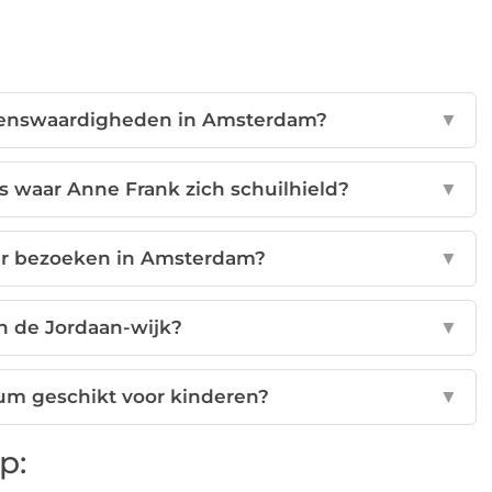
zienswaardigheden in Amsterdam?
▼
is waar Anne Frank zich schuilhield?
▼
er bezoeken in Amsterdam?
▼
in de Jordaan-wijk?
▼
um geschikt voor kinderen?
▼
p: