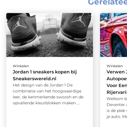
Gerelate
Winkelen
Winkelen
Jordan 1 sneakers kopen bij
Verwen J
Sneakerswereld.nl
Autopoet
Het design van de Jordan 1 De
Voor Ee
combinatie van het hoogwaardige
Rijervar
leer, de kenmerkende swoosh en de
Welkom bi
opvallende kleurblokken maken ...
Deventer 
is dé plek
je auto. Me