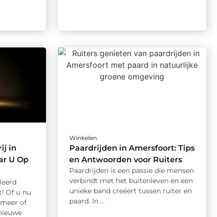
Winkelen
ij in
Paardrijden in Amersfoort: Tips
r U Op
en Antwoorden voor Ruiters
Paardrijden is een passie die mensen
verbindt met het buitenleven en een
leerd
unieke band creëert tussen ruiter en
! Of u nu
paard. In ...
meer of
nieuwe