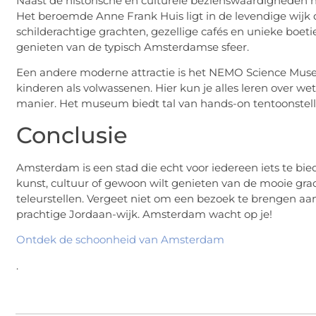
Naast de historische en culturele bezienswaardigheden 
Het beroemde Anne Frank Huis ligt in de levendige wijk 
schilderachtige grachten, gezellige cafés en unieke boeti
genieten van de typisch Amsterdamse sfeer.
Een andere moderne attractie is het NEMO Science Museu
kinderen als volwassenen. Hier kun je alles leren over 
manier. Het museum biedt tal van hands-on tentoonstelli
Conclusie
Amsterdam is een stad die echt voor iedereen iets te bied
kunst, cultuur of gewoon wilt genieten van de mooie grach
teleurstellen. Vergeet niet om een bezoek te brengen 
prachtige Jordaan-wijk. Amsterdam wacht op je!
Ontdek de schoonheid van Amsterdam
.