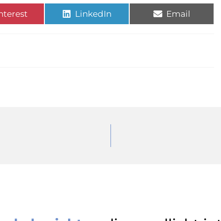
nterest
LinkedIn
Email