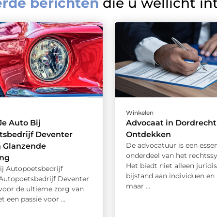
erde berichten
die u wellicht in
Winkelen
e Auto Bij
Advocaat in Dordrecht
sbedrijf Deventer
Ontdekken
De advocatuur is een essen
n Glanzende
onderdeel van het rechtss
ing
Het biedt niet alleen juridi
j Autopoetsbedrijf
bijstand aan individuen en 
Autopoetsbedrijf Deventer
maar ...
 voor de ultieme zorg van
t een passie voor ...