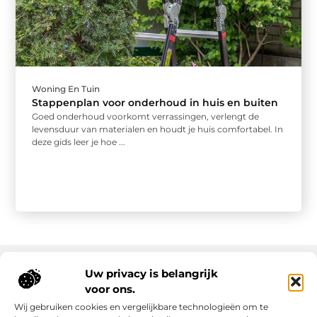
Woning En Tuin
Stappenplan voor onderhoud in huis en buiten
Goed onderhoud voorkomt verrassingen, verlengt de
levensduur van materialen en houdt je huis comfortabel. In
deze gids leer je hoe ...
Uw privacy is belangrijk
voor ons.
Onze informatie
Wij gebruiken cookies en vergelijkbare technologieën om te
Goede links inkopen: slim investeren in online autoriteit
Geld verdienen via internet: realiteit, kansen en slimme aanpak