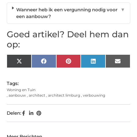
Wanneer heb ik een vergunning nodig voor
▼
een aanbouw?
Goed artikel? Deel hem dan
op:
X
Facebook
Pinterest
LinkedIn
Email
(Twitter)
Tags:
Woning en Tuin
,
aanbouw
,
architect
,
architect limburg
,
verbouwing
Delen:
Meer Berichten