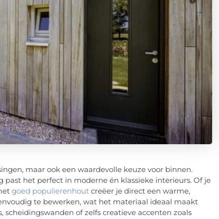
ssingen, maar ook een waardevolle keuze voor binnen.
g past het perfect in moderne én klassieke interieurs. Of je
 met
goed populierenhout
creëer je direct een warme,
 eenvoudig te bewerken, wat het materiaal ideaal maakt
, scheidingswanden of zelfs creatieve accenten zoals