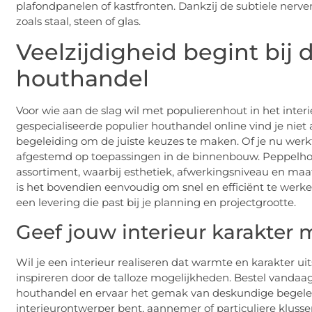
plafondpanelen of kastfronten. Dankzij de subtiele nerv
zoals staal, steen of glas.
Veelzijdigheid begint bij d
houthandel
Voor wie aan de slag wil met populierenhout in het interieu
gespecialiseerde populier houthandel online vind je nie
begeleiding om de juiste keuzes te maken. Of je nu werkt
afgestemd op toepassingen in de binnenbouw. Peppelhou
assortiment, waarbij esthetiek, afwerkingsniveau en maa
is het bovendien eenvoudig om snel en efficiënt te wer
een levering die past bij je planning en projectgrootte.
Geef jouw interieur karakter
Wil je een interieur realiseren dat warmte en karakter ui
inspireren door de talloze mogelijkheden. Bestel vandaa
houthandel en ervaar het gemak van deskundige begeleidi
interieurontwerper bent, aannemer of particuliere klusser