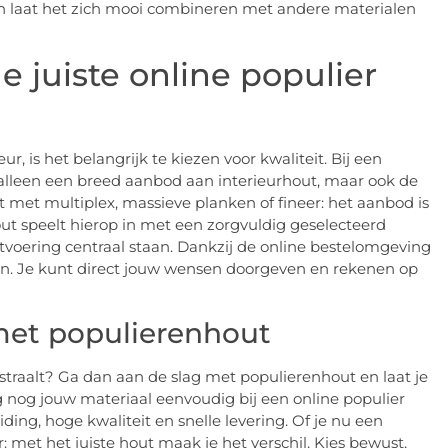
en laat het zich mooi combineren met andere materialen
e juiste online populier
r, is het belangrijk te kiezen voor kwaliteit. Bij een
t alleen een breed aanbod aan interieurhout, maar ook de
 met multiplex, massieve planken of fineer: het aanbod is
t speelt hierop in met een zorgvuldig geselecteerd
tvoering centraal staan. Dankzij de online bestelomgeving
ken. Je kunt direct jouw wensen doorgeven en rekenen op
 met populierenhout
tstraalt? Ga dan aan de slag met populierenhout en laat je
g nog jouw materiaal eenvoudig bij een online populier
ng, hoge kwaliteit en snelle levering. Of je nu een
: met het juiste hout maak je het verschil. Kies bewust,