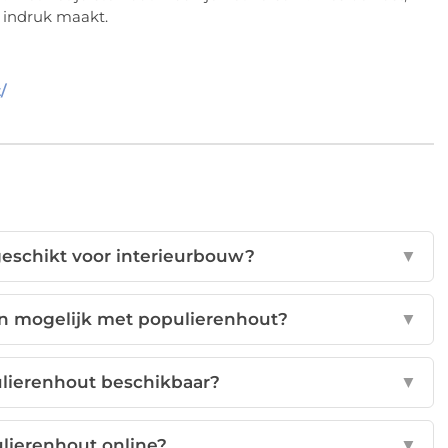
t indruk maakt.
/
eschikt voor interieurbouw?
▼
jn mogelijk met populierenhout?
▼
ulierenhout beschikbaar?
▼
ulierenhout online?
▼