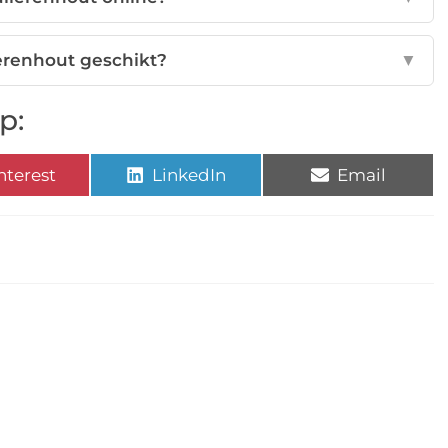
ierenhout geschikt?
▼
p:
nterest
LinkedIn
Email