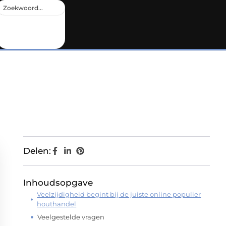
Delen:
Inhoudsopgave
Veelzijdigheid begint bij de juiste online populier
houthandel
Veelgestelde vragen