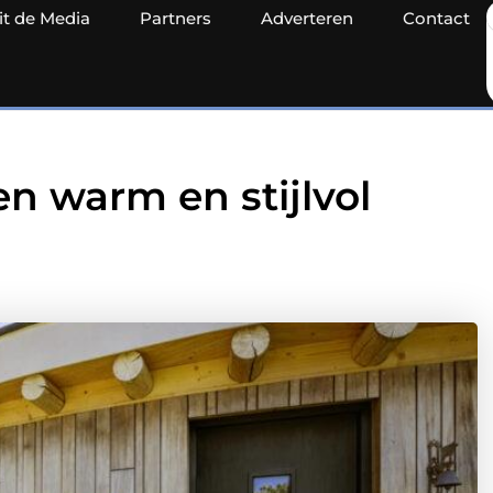
it de Media
Partners
Adverteren
Contact
n warm en stijlvol