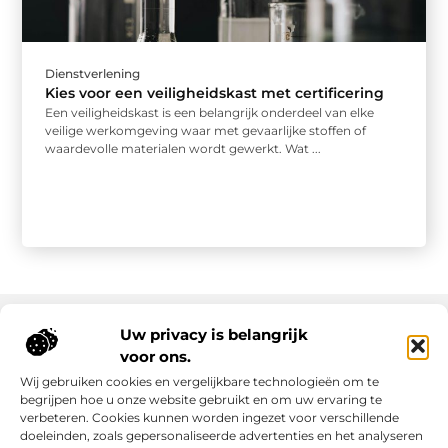
Dienstverlening
Kies voor een veiligheidskast met certificering
Een veiligheidskast is een belangrijk onderdeel van elke
veilige werkomgeving waar met gevaarlijke stoffen of
waardevolle materialen wordt gewerkt. Wat ...
Uw privacy is belangrijk
voor ons.
Onze informatie
Wij gebruiken cookies en vergelijkbare technologieën om te
Goede links inkopen: slim investeren in online autoriteit
Geld verdienen via internet: realiteit, kansen en slimme aanpak
begrijpen hoe u onze website gebruikt en om uw ervaring te
verbeteren. Cookies kunnen worden ingezet voor verschillende
doeleinden, zoals gepersonaliseerde advertenties en het analyseren