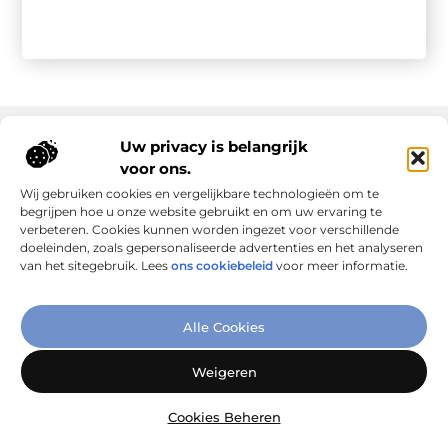
Uw privacy is belangrijk
voor ons.
Onze informatie
Wij gebruiken cookies en vergelijkbare technologieën om te
Goede links inkopen: slim investeren in online autoriteit
Geld verdienen via internet: realiteit, kansen en slimme aanpak
begrijpen hoe u onze website gebruikt en om uw ervaring te
verbeteren. Cookies kunnen worden ingezet voor verschillende
doeleinden, zoals gepersonaliseerde advertenties en het analyseren
van het sitegebruik. Lees
ons cookiebeleid
voor meer informatie.
Verbind Artikelen, Deel Inzichten
Alle Cookies
– Add-Link.nl brengt inspirerende blogs en artikelen samen,
speciaal voor jou. Ontdek en deel jouw favoriete verhalen
Weigeren
vandaag nog!
Cookies Beheren
@2025
www.add-link.nl
.All Right Reserved.