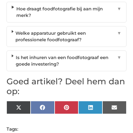
Hoe draagt foodfotografie bij aan mijn
▼
merk?
Welke apparatuur gebruikt een
▼
professionele foodfotograaf?
Is het inhuren van een foodfotograaf een
▼
goede investering?
Goed artikel? Deel hem dan
op:
X
Facebook
Pinterest
LinkedIn
Email
(Twitter)
Tags: