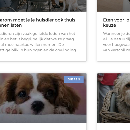
rom moet je je huisdier ook thuis
Eten voor j
nen laten
keuze
sdieren zijn vaak geliefde leden van het
Wanneer je de
in en het is begrijpelijk dat we ze graag
wil je natuurl
ral mee naartoe willen nemen. De
voor hoogwaa
attige blik in hun ogen en de opwinding
van verschil 
DIEREN