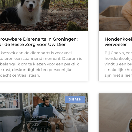
rouwbare Dierenarts in Groningen:
Hondenkoekj
r de Beste Zorg voor Uw Dier
viervoeter
 bezoek aan de dierenarts is voor veel
Bij ChaNa, ee
sdieren een spannend moment. Daarom is
hondenkoekjes
 belangrijk om te kiezen voor een praktijk
vindt u een b
r rust, deskundigheid en persoonlijke
smakelijke ho
dacht centraal staan.
zijn niet allee
DIEREN