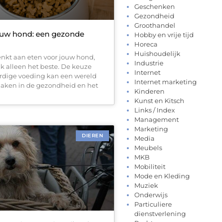
Geschenken
Gezondheid
Groothandel
ouw hond: een gezonde
Hobby en vrije tijd
Horeca
Huishoudelijk
nkt aan eten voor jouw hond,
Industrie
ijk alleen het beste. De keuze
Internet
rdige voeding kan een wereld
Internet marketing
maken in de gezondheid en het
Kinderen
Kunst en Kitsch
Links / Index
Management
Marketing
DIEREN
Media
Meubels
MKB
Mobiliteit
Mode en Kleding
Muziek
Onderwijs
Particuliere
dienstverlening