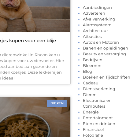
Aanbiedingen
Adverteren
Afvalverwerking
Alarmsysteem
Architectuur
Attracties
es kopen voor een blije
Auto’s en Motoren
Banen en opleidingen
Beauty en verzorging
n dierenwinkel in Rhoon kan u
Bedrijven
 kopen voor uw viervoeter. Hier
Bloemen
reed aanbod aan gezonde en
Blog
ndenkoekjes. Deze lekkernijen
Boeken en Tijdschriften
n ideaal
Cadeau
Dienstverlening
Dieren
Electronica en
DIEREN
Computers
Energie
Entertainment
Eten en drinken
Financieel
Fotografie