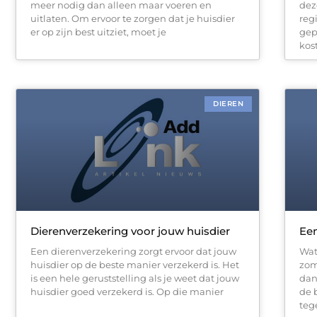
meer nodig dan alleen maar voeren en
dez
uitlaten. Om ervoor te zorgen dat je huisdier
reg
er op zijn best uitziet, moet je
gep
kos
DIEREN
Dierenverzekering voor jouw huisdier
Een
Een dierenverzekering zorgt ervoor dat jouw
Wat
huisdier op de beste manier verzekerd is. Het
zom
is een hele geruststelling als je weet dat jouw
dan
huisdier goed verzekerd is. Op die manier
de 
tege