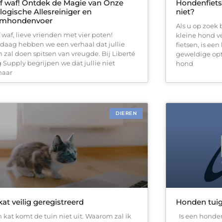
 waf! Ontdek de Magie van Onze
Hondenfiet
logische Allesreiniger en
niet?
lmhondenvoer
Als u op zoek
 waf, lieve vrienden met vier poten!
kleine hond ve
daag hebben we een verhaal dat jullie
fietsen, is e
n zal doen spitsen van vreugde. Bij Liberté
geweldige op
 Supply begrijpen we dat jullie niet
hond
aar
DIEREN
kat veilig geregistreerd
Honden tuig
n kat komt de tuin niet uit. Waarom zal ik
Is een honden