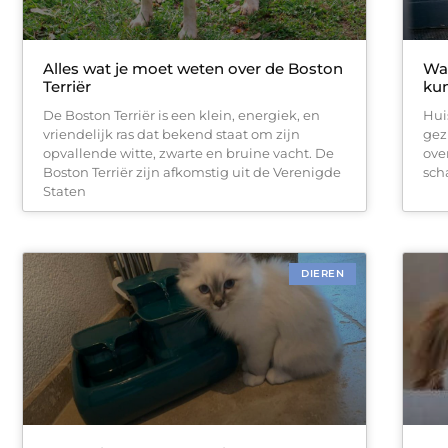
Alles wat je moet weten over de Boston
Waa
Terriër
kun
De Boston Terriër is een klein, energiek, en
Hui
vriendelijk ras dat bekend staat om zijn
gez
opvallende witte, zwarte en bruine vacht. De
ove
Boston Terriër zijn afkomstig uit de Verenigde
sch
Staten
DIEREN