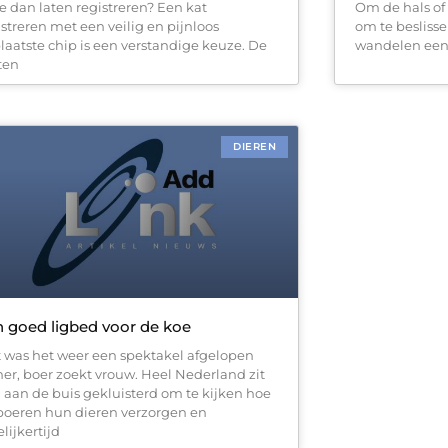
e dan laten registreren? Een kat
Om de hals of 
istreren met een veilig en pijnloos
om te beslisse
laatste chip is een verstandige keuze. De
wandelen een
ten
DIEREN
 goed ligbed voor de koe
 was het weer een spektakel afgelopen
er, boer zoekt vrouw. Heel Nederland zit
 aan de buis gekluisterd om te kijken hoe
boeren hun dieren verzorgen en
lijkertijd