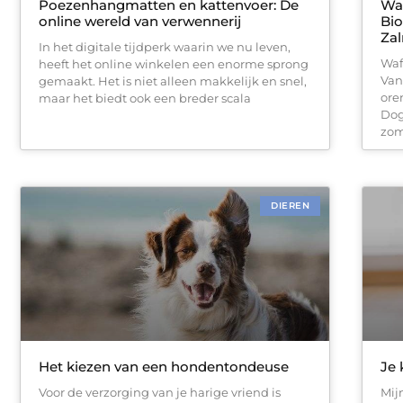
Poezenhangmatten en kattenvoer: De
Waf
online wereld van verwennerij
Bio
Za
In het digitale tijdperk waarin we nu leven,
Waf
heeft het online winkelen een enorme sprong
Van
gemaakt. Het is niet alleen makkelijk en snel,
ore
maar het biedt ook een breder scala
Dog
zom
DIEREN
Het kiezen van een hondentondeuse
Je 
Voor de verzorging van je harige vriend is
Mij