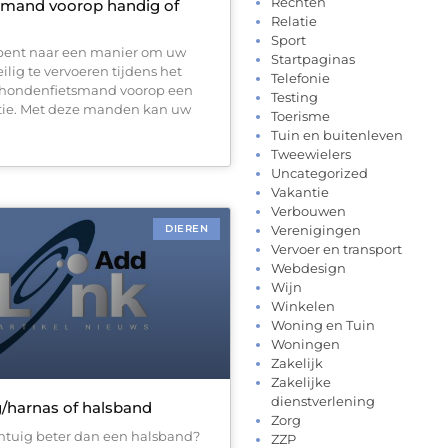
Rechten
smand voorop handig of
Relatie
Sport
 bent naar een manier om uw
Startpaginas
ilig te vervoeren tijdens het
Telefonie
en hondenfietsmand voorop een
Testing
tie. Met deze manden kan uw
Toerisme
Tuin en buitenleven
Tweewielers
Uncategorized
Vakantie
Verbouwen
DIEREN
Verenigingen
Vervoer en transport
Webdesign
Wijn
Winkelen
Woning en Tuin
Woningen
Zakelijk
Zakelijke
dienstverlening
/harnas of halsband
Zorg
tuig beter dan een halsband?
ZZP