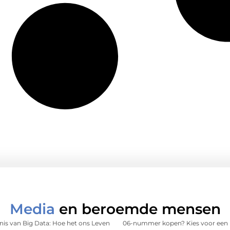
Media
en beroemde mensen
is van Big Data: Hoe het ons Leven
06-nummer kopen? Kies voor een 