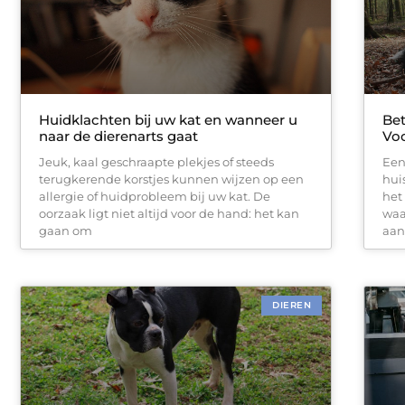
Huidklachten bij uw kat en wanneer u
Bet
naar de dierenarts gaat
Voo
Jeuk, kaal geschraapte plekjes of steeds
Een
terugkerende korstjes kunnen wijzen op een
hui
allergie of huidprobleem bij uw kat. De
het
oorzaak ligt niet altijd voor de hand: het kan
waa
gaan om
aan
DIEREN