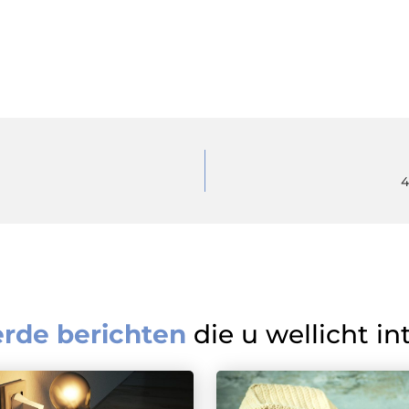
4
erde berichten
die u wellicht in