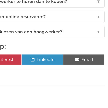
werker te huren dan te kopen?
▼
er online reserveren?
▼
t kiezen van een hoogwerker?
▼
p:
nterest
LinkedIn
Email