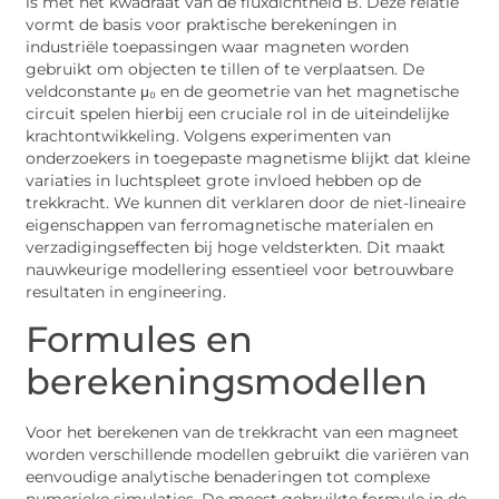
is met het kwadraat van de fluxdichtheid B. Deze relatie
vormt de basis voor praktische berekeningen in
industriële toepassingen waar magneten worden
gebruikt om objecten te tillen of te verplaatsen. De
veldconstante μ₀ en de geometrie van het magnetische
circuit spelen hierbij een cruciale rol in de uiteindelijke
krachtontwikkeling. Volgens experimenten van
onderzoekers in toegepaste magnetisme blijkt dat kleine
variaties in luchtspleet grote invloed hebben op de
trekkracht. We kunnen dit verklaren door de niet-lineaire
eigenschappen van ferromagnetische materialen en
verzadigingseffecten bij hoge veldsterkten. Dit maakt
nauwkeurige modellering essentieel voor betrouwbare
resultaten in engineering.
Formules en
berekeningsmodellen
Voor het berekenen van de trekkracht van een magneet
worden verschillende modellen gebruikt die variëren van
eenvoudige analytische benaderingen tot complexe
numerieke simulaties. De meest gebruikte formule in de