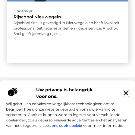
Onderwijs
Rijschool Nieuwegein
Rijschool Snel is gevestigd in Nieuwegein en heeft kwaliteit,
professionaliteit, lage lesprijzen en goede service. Rijschool
Snel geeft jarenlang rijles ...
Uw privacy is belangrijk
voor ons.
Onze informatie
Wij gebruiken cookies en vergelijkbare technologieën om te
Goede links inkopen: slim investeren in online autoriteit
Geld verdienen via internet: realiteit, kansen en slimme aanpak
begrijpen hoe u onze website gebruikt en om uw ervaring te
verbeteren. Cookies kunnen worden ingezet voor verschillende
doeleinden, zoals gepersonaliseerde advertenties en het analyseren
van het sitegebruik. Lees
ons cookiebeleid
voor meer informatie.