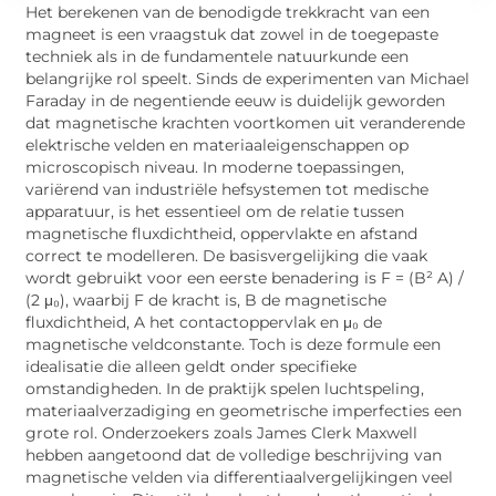
Het berekenen van de benodigde trekkracht van een
magneet is een vraagstuk dat zowel in de toegepaste
techniek als in de fundamentele natuurkunde een
belangrijke rol speelt. Sinds de experimenten van Michael
Faraday in de negentiende eeuw is duidelijk geworden
dat magnetische krachten voortkomen uit veranderende
elektrische velden en materiaaleigenschappen op
microscopisch niveau. In moderne toepassingen,
variërend van industriële hefsystemen tot medische
apparatuur, is het essentieel om de relatie tussen
magnetische fluxdichtheid, oppervlakte en afstand
correct te modelleren. De basisvergelijking die vaak
wordt gebruikt voor een eerste benadering is F = (B² A) /
(2 μ₀), waarbij F de kracht is, B de magnetische
fluxdichtheid, A het contactoppervlak en μ₀ de
magnetische veldconstante. Toch is deze formule een
idealisatie die alleen geldt onder specifieke
omstandigheden. In de praktijk spelen luchtspeling,
materiaalverzadiging en geometrische imperfecties een
grote rol. Onderzoekers zoals James Clerk Maxwell
hebben aangetoond dat de volledige beschrijving van
magnetische velden via differentiaalvergelijkingen veel