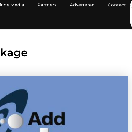
it de Media
Partners
Adverteren
Contact
kkage