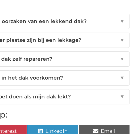
 oorzaken van een lekkend dak?
▼
r plaatse zijn bij een lekkage?
▼
 dak zelf repareren?
▼
e in het dak voorkomen?
▼
oet doen als mijn dak lekt?
▼
p:
nterest
LinkedIn
Email