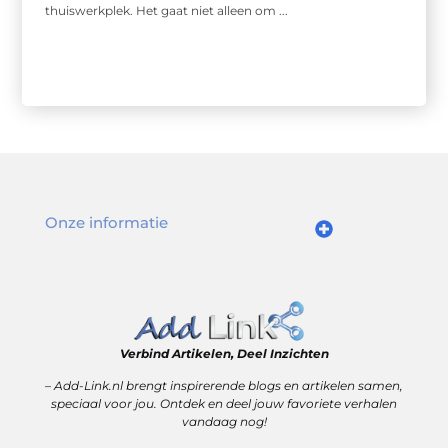
thuiswerkplek. Het gaat niet alleen om ...
Onze informatie
Goede links inkopen: slim investeren in online autoriteit
Geld verdienen via internet: realiteit, kansen en slimme aanpak
Verbind Artikelen, Deel Inzichten
– Add-Link.nl brengt inspirerende blogs en artikelen samen,
speciaal voor jou. Ontdek en deel jouw favoriete verhalen
vandaag nog!