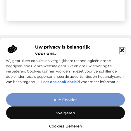
Uw privacy is belangrijk
voor ons.
Onze informatie
Wij gebruiken cookies en vergelijkbare technologieën om te
Goede links inkopen: slim investeren in online autoriteit
Geld verdienen via internet: realiteit, kansen en slimme aanpak
begrijpen hoe u onze website gebruikt en om uw ervaring te
verbeteren. Cookies kunnen worden ingezet voor verschillende
doeleinden, zoals gepersonaliseerde advertenties en het analyseren
van het sitegebruik. Lees
ons cookiebeleid
voor meer informatie.
Verbind Artikelen, Deel Inzichten
Alle Cookies
– Add-Link.nl brengt inspirerende blogs en artikelen samen,
speciaal voor jou. Ontdek en deel jouw favoriete verhalen
Weigeren
vandaag nog!
Cookies Beheren