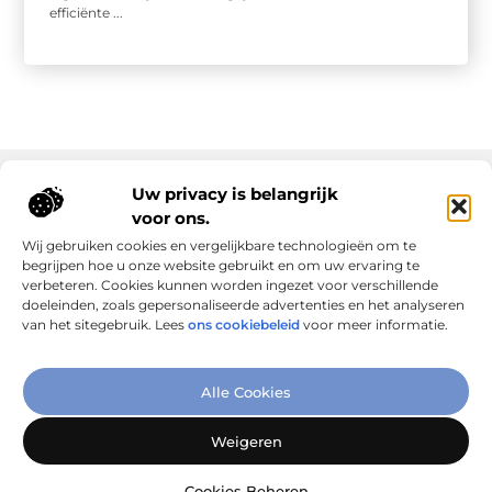
efficiënte ...
Uw privacy is belangrijk
voor ons.
Onze informatie
Wij gebruiken cookies en vergelijkbare technologieën om te
Goede links inkopen: slim investeren in online autoriteit
Geld verdienen via internet: realiteit, kansen en slimme aanpak
begrijpen hoe u onze website gebruikt en om uw ervaring te
verbeteren. Cookies kunnen worden ingezet voor verschillende
doeleinden, zoals gepersonaliseerde advertenties en het analyseren
van het sitegebruik. Lees
ons cookiebeleid
voor meer informatie.
Verbind Artikelen, Deel Inzichten
Alle Cookies
– Add-Link.nl brengt inspirerende blogs en artikelen samen,
speciaal voor jou. Ontdek en deel jouw favoriete verhalen
Weigeren
vandaag nog!
Cookies Beheren