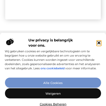
Uw privacy is belangrijk
voor ons.
Onze informatie
Wij gebruiken cookies en vergelijkbare technologieën om te
Goede links inkopen: slim investeren in online autoriteit
Geld verdienen via internet: realiteit, kansen en slimme aanpak
begrijpen hoe u onze website gebruikt en om uw ervaring te
verbeteren. Cookies kunnen worden ingezet voor verschillende
doeleinden, zoals gepersonaliseerde advertenties en het analyseren
van het sitegebruik. Lees
ons cookiebeleid
voor meer informatie.
Verbind Artikelen, Deel Inzichten
Alle Cookies
– Add-Link.nl brengt inspirerende blogs en artikelen samen,
speciaal voor jou. Ontdek en deel jouw favoriete verhalen
Weigeren
vandaag nog!
Cookies Beheren