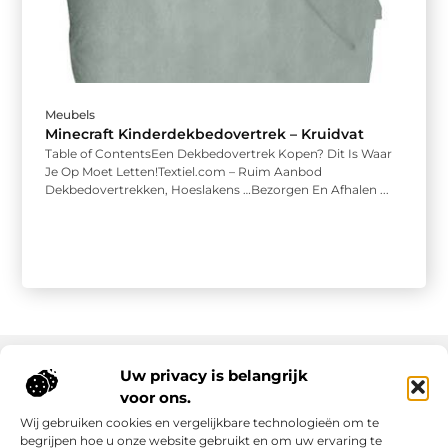
Meubels
Minecraft Kinderdekbedovertrek – Kruidvat
Table of ContentsEen Dekbedovertrek Kopen? Dit Is Waar
Je Op Moet Letten!Textiel.com – Ruim Aanbod
Dekbedovertrekken, Hoeslakens …Bezorgen En Afhalen ...
Uw privacy is belangrijk
voor ons.
Onze informatie
Wij gebruiken cookies en vergelijkbare technologieën om te
Goede links inkopen: slim investeren in online autoriteit
Geld verdienen via internet: realiteit, kansen en slimme aanpak
begrijpen hoe u onze website gebruikt en om uw ervaring te